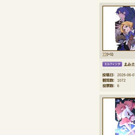
??
(+1)
まみそ
エルフィンタ
投稿日：
2026-06-0
観覧数：
1072
投票数：
6