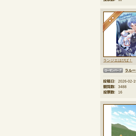
★
ランジエはぴば！
ラルー
ローゼンバーグ
投稿日：
2026-02-1
観覧数：
3488
投票数：
16