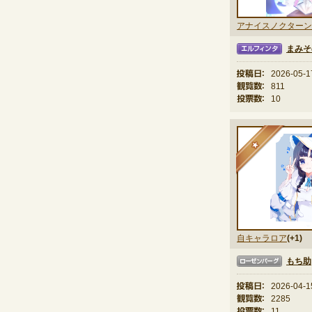
アナイスノクターン
まみそ
エルフィンタ
投稿日：
2026-05-1
観覧数：
811
投票数：
10
★
自キャラロア
(+1)
もち助
ローゼンバーグ
投稿日：
2026-04-1
観覧数：
2285
投票数：
11