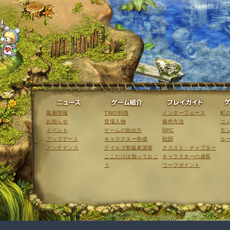
ニュース
ゲーム紹介
最新情報
TWの特徴
インターフェース
町
お知らせ
登場人物
操作方法
コ
イベント
ゲームの始め方
NPC
モ
アップデート
キャラクター作成
戦闘
ル
メンテナンス
テイルズ初級者講座
クエスト・チャプター
ここだけは知っておこ
キャラクターの成長
う
ワープポイント