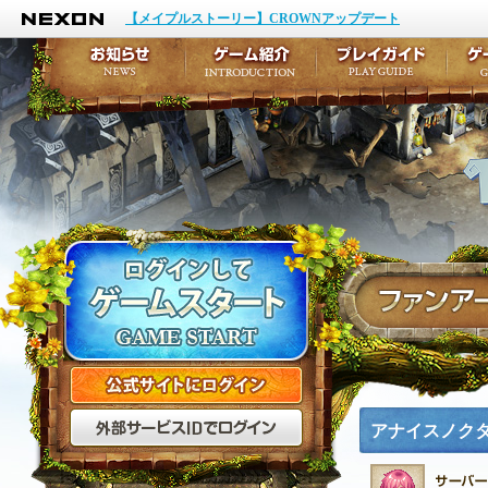
NEXON
イベント
キャラクター作成
【メイプルストーリー】CROWNアップデート
アップデート
テイルズ初級者講座
メンテナンス
ここだけは知っておこ
お知らせ
ゲーム紹介
プ
公式サイトにログイン
外部サービスIDでログ
アナイスノク