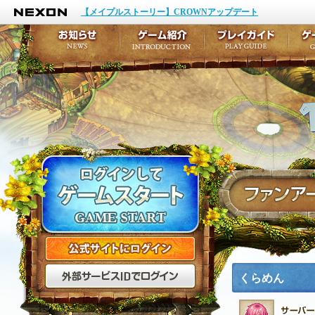
NEXON
イベント
キャラクター作成
【メイプルストーリー】CROWNアップデート
アップデート
テイルズ初級者講座
メンテナンス
ここだけは知っておこ
お知らせ
ゲーム紹介
プ
公式サイトにログイン
外部サービスIDでログ
くらめん