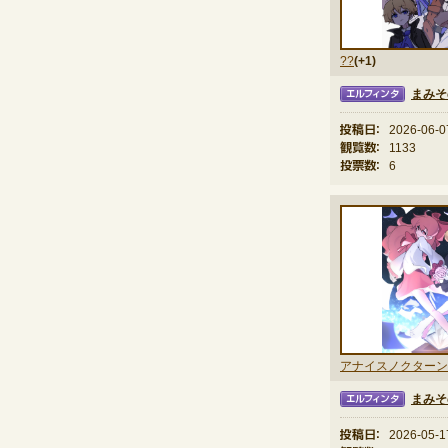
??
(+1)
まみそ
エルフィンタ
投稿日：
2026-06-0
観覧数：
1133
投票数：
6
アナイスノクターン
まみそ
エルフィンタ
投稿日：
2026-05-1