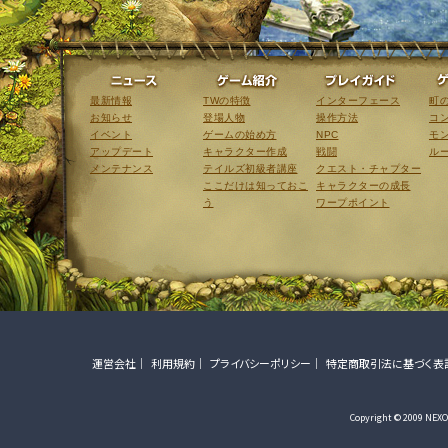
ニュース
ゲーム紹介
最新情報
TWの特徴
インターフェース
町
お知らせ
登場人物
操作方法
コ
イベント
ゲームの始め方
NPC
モ
アップデート
キャラクター作成
戦闘
ル
メンテナンス
テイルズ初級者講座
クエスト・チャプター
ここだけは知っておこ
キャラクターの成長
う
ワープポイント
運営会社
利用規約
プライバシーポリシー
特定商取引法に基づく表
Copyright © 2009 NEXON