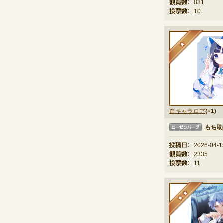
観覧数：
831
投票数：
10
★
自キャラロア
(+1)
もち助
ローゼンバーグ
投稿日：
2026-04-1
観覧数：
2335
投票数：
11
★