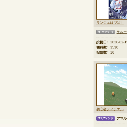
ランジエはぴば！
ラルー
ローゼンバーグ
投稿日：
2026-02-1
観覧数：
3536
投票数：
16
初心者ティチエル
アマル
エルフィンタ