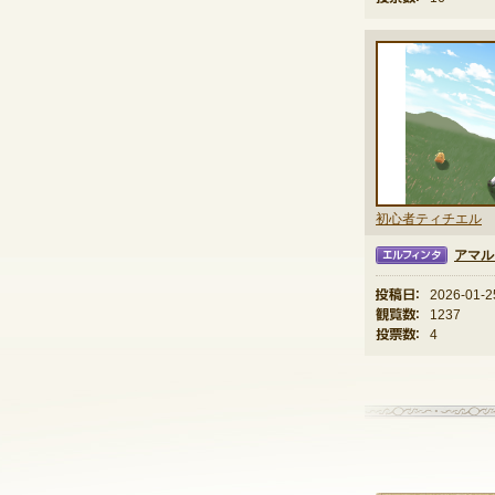
初心者ティチエル
アマル
エルフィンタ
投稿日：
2026-01-2
観覧数：
1237
投票数：
4