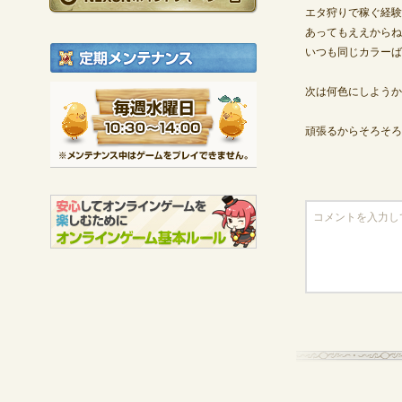
エタ狩りで稼ぐ経験
あってもええからね
定期メンテナンス
いつも同じカラーば
毎週水曜日 10:30～1
次は何色にしようか
※メンテナンス中は
頑張るからそろそろ