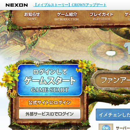
NEXON
イベント
キャラクター作成
【メイプルストーリー】CROWNアップデート
アップデート
テイルズ初級者講座
メンテナンス
ここだけは知っておこ
お知らせ
ゲーム紹介
プ
公式サイトにログイン
外部サービスIDでログ
イメチェンし