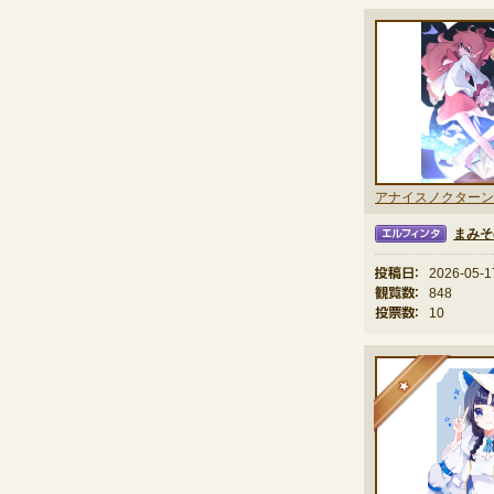
アナイスノクターン
まみそ
エルフィンタ
投稿日：
2026-05-1
観覧数：
848
投票数：
10
★