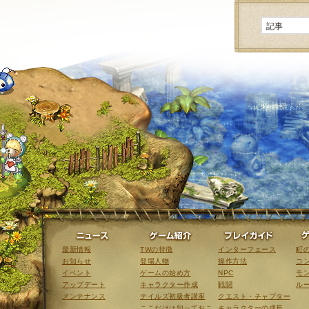
ニュース
ゲーム紹介
最新情報
TWの特徴
インターフェース
町
お知らせ
登場人物
操作方法
コ
イベント
ゲームの始め方
NPC
モ
アップデート
キャラクター作成
戦闘
ル
メンテナンス
テイルズ初級者講座
クエスト・チャプター
ここだけは知っておこ
キャラクターの成長