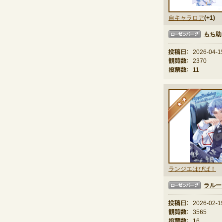
自キャラロア
(+1)
もち助
ローゼンバーグ
投稿日：
2026-04-1
観覧数：
2370
投票数：
11
★
ランジエはぴば！
ラルー
ローゼンバーグ
投稿日：
2026-02-1
観覧数：
3565
投票数：
16