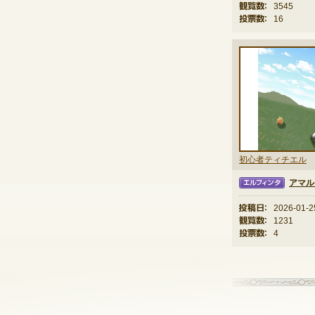
観覧数：
3545
投票数：
16
初心者ティチエル
アマル
エルフィンタ
投稿日：
2026-01-2
観覧数：
1231
投票数：
4