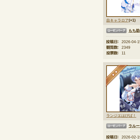
自キャラロア
(+1)
もち助
ローゼンバーグ
投稿日：
2026-04-1
観覧数：
2349
投票数：
11
★
ランジエはぴば！
ラルー
ローゼンバーグ
投稿日：
2026-02-1