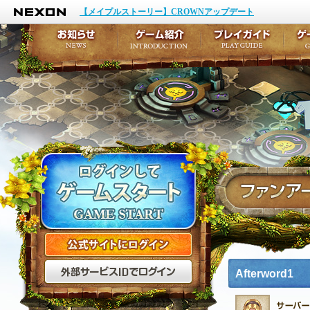
NEXON
イベント
キャラクター作成
【メイプルストーリー】CROWNアップデート
アップデート
テイルズ初級者講座
メンテナンス
ここだけは知っておこ
お知らせ
ゲーム紹介
プ
公式サイトにログイン
外部サービスIDでログ
Afterword1