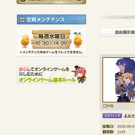
定期メンテナンス
毎週水曜日 10:30～1
※メンテナンス中は
??
(+1)
まみそ
エルフィンタ
投稿日：
2026-06-0
観覧数：
1145