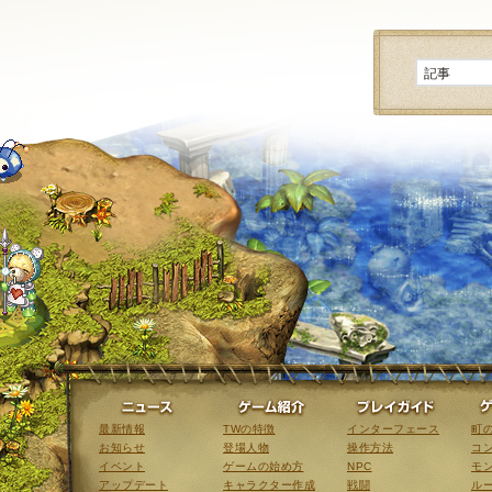
ニュース
ゲーム紹介
最新情報
TWの特徴
インターフェース
町
お知らせ
登場人物
操作方法
コ
イベント
ゲームの始め方
NPC
モ
アップデート
キャラクター作成
戦闘
ル