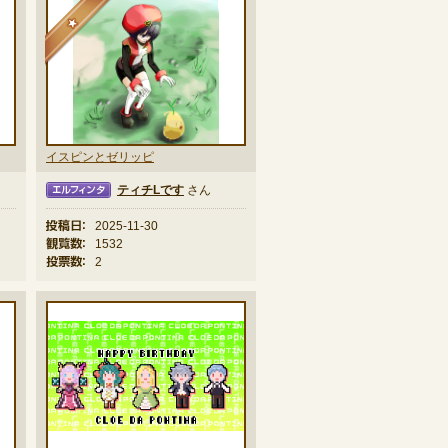
★
イスピンとゼリッピ
ティチLです
さん
ィンタ
投稿日：
2025-11-30
観覧数：
1532
投票数：
2