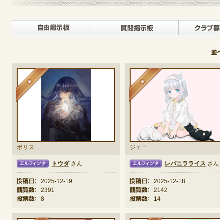
自由掲示板>
質問掲示
定期メンテナンス
毎週水曜日 10:30～14:00
※メンテナンス中はゲームをプレイできません。
★
★
ボリス
ジェニ
トウダ
さん
レバニラライス
さん
タ
エルフィンタ
エルフ
投稿日：
2025-12-19
投稿日：
2025-12-18
観覧数：
2391
観覧数：
2142
投票数：
8
投票数：
14