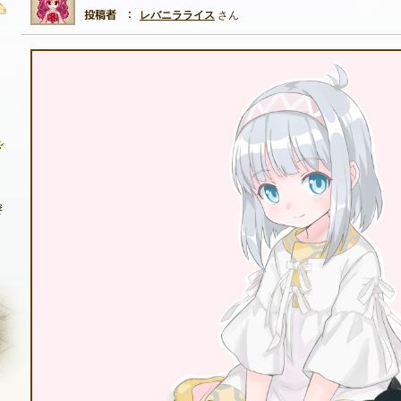
レバニラライス
さん
自由掲示板
質問掲示板
クラブ募集掲示板
ファンアート掲示板
コミュニティポイント
NEXON ID登録