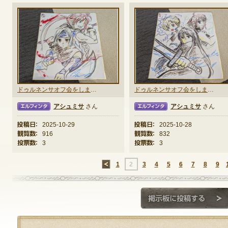
ドゥルネンサオフ会をしました②ナヤトレイ＆シベリン
ドゥルネンサオフ会をしました①アクシ組
アシュミサ
さん
アシュミサ
さん
タ
エルフィンタ
エルフ
投稿日：
2025-10-29
投稿日：
2025-10-28
観覧数：
916
観覧数：
832
投票数：
3
投票数：
3
←
1
2
3
4
5
6
7
8
9