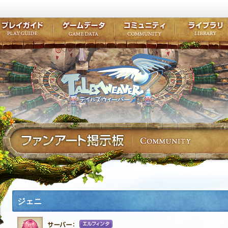
キャラクター作成
クエスト・チャプター
コンテンツ
クラブ掲示
テイルズ初級者講座
キャラクターの成長
モンスターブック
ファンアー
ここだけは知っておこう
ワープポイント
ルーンスキル
コミュニテ
ゲーム紹介
プレイガイド
ゲームデータ
コミュニティ
テイルズ
公式サイトにログイン
外部サービスIDでログイン
ジェニ
エルフィンタ