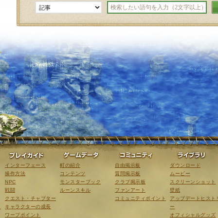
ゲーム紹介
プレイガイド
ゲームデータ
コミュニティ
インターフェース
町の紹介
自由掲示板
ダウンロード
操作方法
コンテンツ
質問掲示板
ムービー
NPC
モンスターブック
クラブ掲示板
スクリーンショット
戦闘
ルーンスキル
ファンアート
壁紙
クエスト・チャプター
コミュニティポイント
アップデートヒスト
こ
キャラクターの成長
ー
ワープポイント
オフィシャルグッズ