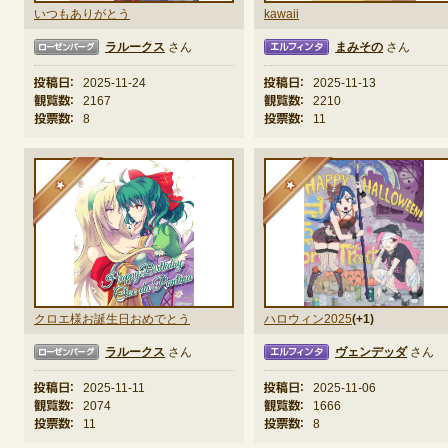
いつもありがとう
kawaii
ラルークス
さん
まみその
さん
ーグ
エルフィンタ
エルフ
投稿日：
2025-11-24
投稿日：
2025-11-13
観覧数：
2167
観覧数：
2210
投票数：
8
投票数：
11
★
★
クロエ様お誕生日おめでとう
ハロウィン2025
(+1)
ラルークス
さん
ヴェンデッダ
さん
ーグ
エルフィンタ
エルフ
投稿日：
2025-11-11
投稿日：
2025-11-06
観覧数：
2074
観覧数：
1666
投票数：
11
投票数：
8