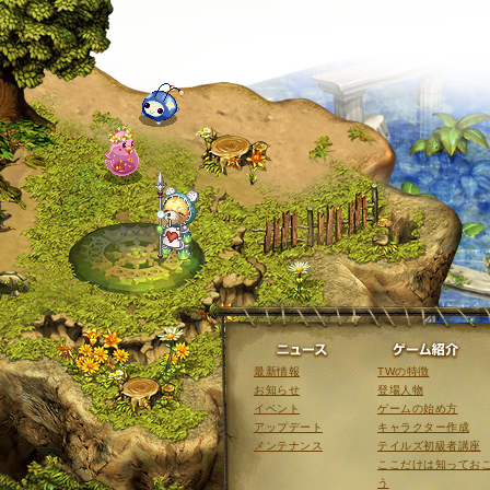
ニュース
最新情報
TWの特徴
お知らせ
登場人物
イベント
ゲームの始め方
アップデート
キャラクター作成
メンテナンス
テイルズ初級者講座
ここだけは知ってお
う