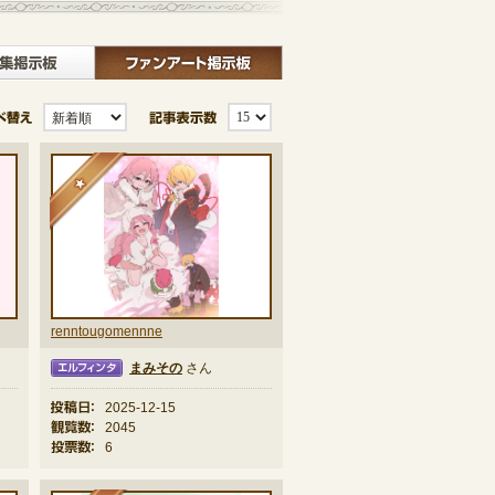
板
クラブ募集掲示板
ファンアート掲示板
並び替え
記事表示数
★
renntougomennne
まみその
さん
ィンタ
投稿日：
2025-12-15
観覧数：
2045
投票数：
6