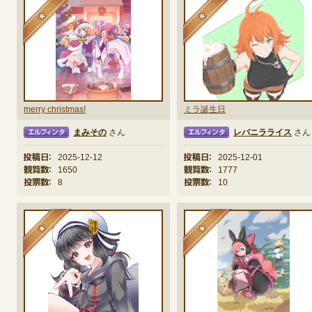
★
★
merry christmas!
ミラ誕生日
まみその
さん
レバニラライス
さん
タ
エルフィンタ
エルフ
投稿日：
2025-12-12
投稿日：
2025-12-01
観覧数：
1650
観覧数：
1777
投票数：
8
投票数：
10
★
★