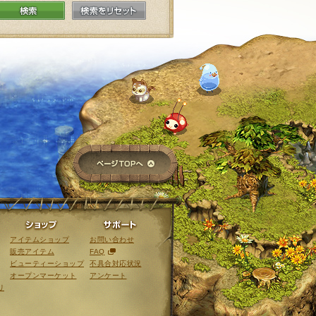
検索
検索をリセット
ページTOPへ
ライブラリ
ショップ
サポート
アイテムショップ
お問い合わせ
販売アイテム
FAQ
ビューティーショップ
不具合対応状況
オープンマーケット
アンケート
リ