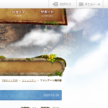
ログイン
板
ボイスドラマ
販売アイテム
FAQ
ト掲示板
マンガ
ビューティーショップ
不具合対応状況
ィポイント
LINEスタンプ
オープンマーケット
アンケート
ライブラリ
ショップ
サポート
ウィーバー
ファンアート掲
TWサイトTOP
＞
コミュニティ
＞
ファンアート掲示板
2025-12-18