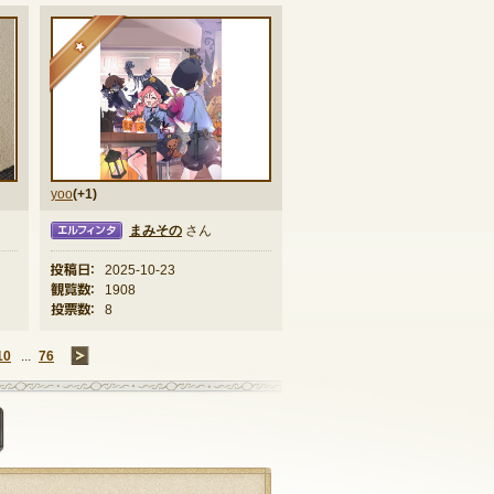
★
yoo
(+1)
まみその
さん
ィンタ
投稿日：
2025-10-23
観覧数：
1908
投票数：
8
10
...
76
→
掲示板に投稿する