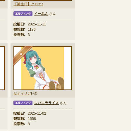
【誕生日】クロエ♪
くーみん
さん
ィンタ
投稿日：
2025-11-11
観覧数：
1186
投票数：
3
★
セティリア
(+2)
レバニラライス
さん
ィンタ
投稿日：
2025-11-02
観覧数：
1558
投票数：
8