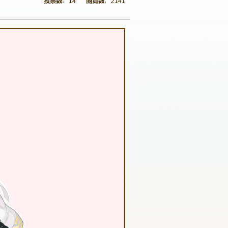
14
2141