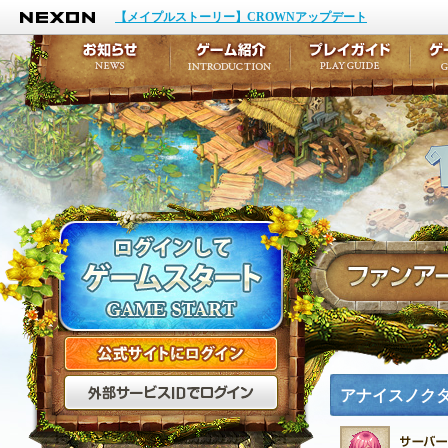
NEXON
イベント
キャラクター作成
【メイプルストーリー】CROWNアップデート
アップデート
テイルズ初級者講座
メンテナンス
ここだけは知っておこ
お知らせ
ゲーム紹介
プ
公式サイトにログイン
外部サービスIDでログ
アナイスノク