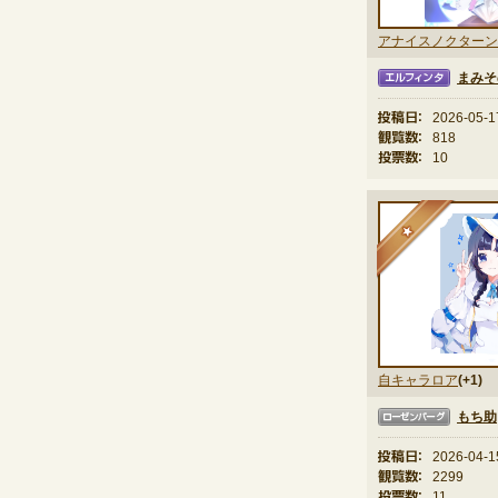
アナイスノクターン
まみそ
エルフィンタ
投稿日：
2026-05-1
観覧数：
818
投票数：
10
★
自キャラロア
(+1)
もち助
ローゼンバーグ
投稿日：
2026-04-1
観覧数：
2299
投票数：
11