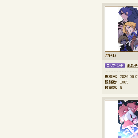
??
(+1)
まみそ
エルフィンタ
投稿日：
2026-06-0
観覧数：
1085
投票数：
6