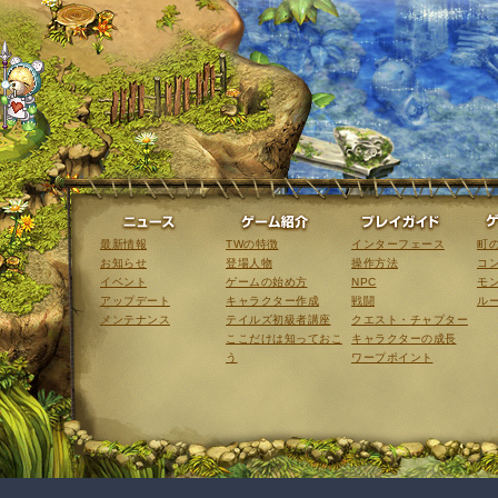
ニュース
ゲーム紹介
最新情報
TWの特徴
インターフェース
町
お知らせ
登場人物
操作方法
コ
イベント
ゲームの始め方
NPC
モ
アップデート
キャラクター作成
戦闘
ル
メンテナンス
テイルズ初級者講座
クエスト・チャプター
ここだけは知っておこ
キャラクターの成長
う
ワープポイント