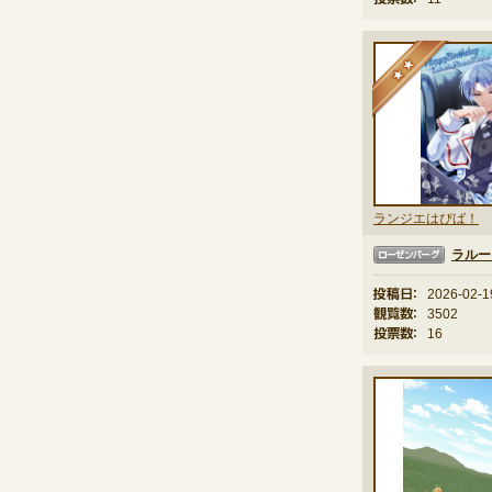
★
ランジエはぴば！
ラルー
ローゼンバーグ
投稿日：
2026-02-1
観覧数：
3502
投票数：
16