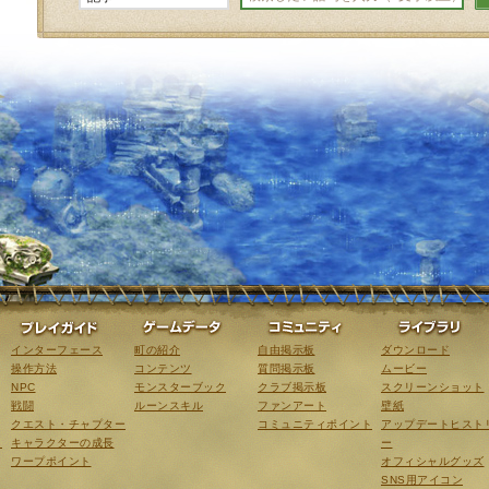
ゲーム紹介
プレイガイド
ゲームデータ
コミュニティ
インターフェース
町の紹介
自由掲示板
ダウンロード
操作方法
コンテンツ
質問掲示板
ムービー
NPC
モンスターブック
クラブ掲示板
スクリーンショット
戦闘
ルーンスキル
ファンアート
壁紙
クエスト・チャプター
コミュニティポイント
アップデートヒスト
こ
キャラクターの成長
ー
ワープポイント
オフィシャルグッズ
SNS用アイコン