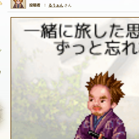
るうぉん
さん
自由掲示板
質問掲示板
クラブ募集掲示板
ファンアート掲示板
コミュニティポイント
NEXON ID登録