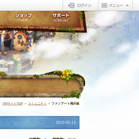
ログイン
板
ボイスドラマ
販売アイテム
FAQ
ト掲示板
マンガ
ビューティーショップ
不具合対応状況
ィポイント
LINEスタンプ
オープンマーケット
アンケート
ライブラリ
ショップ
サポート
ウィーバー
ファンアート掲
TWサイトTOP
＞
コミュニティ
＞
ファンアート掲示板
2015-02-13