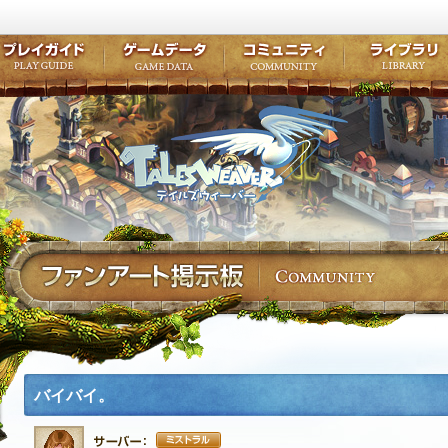
キャラクター作成
クエスト・チャプター
コンテンツ
クラブ掲示
テイルズ初級者講座
キャラクターの成長
モンスターブック
ファンアー
ここだけは知っておこう
ワープポイント
ルーンスキル
コミュニテ
ゲーム紹介
プレイガイド
ゲームデータ
コミュニティ
テイルズ
公式サイトにログイン
外部サービスIDでログイン
バイバイ。
ミストラル