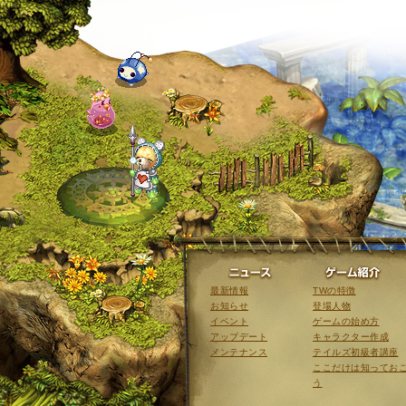
ニュース
最新情報
TWの特徴
お知らせ
登場人物
イベント
ゲームの始め方
アップデート
キャラクター作成
メンテナンス
テイルズ初級者講座
ここだけは知ってお
う