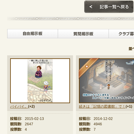
自由掲示板>
質問掲示
★
バイバイ。
(+2)
続きは「記憶の図書館」で！
(+1)
投稿日：
2015-02-13
投稿日：
2014-12-02
観覧数：
2647
観覧数：
4946
投票数：
4
投票数：
7