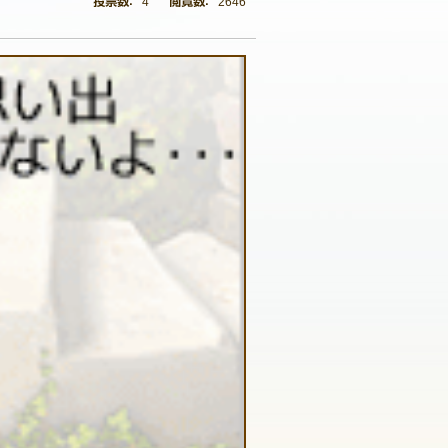
4
2646