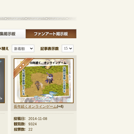
記事一覧へ戻る
板
クラブ募集掲示板
ファンアート掲示板
並び替え
記事表示数
★★
長年続くオンラインゲーム
(+4)
投稿日：
2014-11-08
観覧数：
9324
投票数：
22