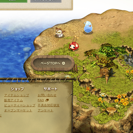
ページTOPへ
ライブラリ
ショップ
サポート
アイテムショップ
お問い合わせ
販売アイテム
FAQ
ビューティーショップ
不具合対応状況
オープンマーケット
アンケート
リ