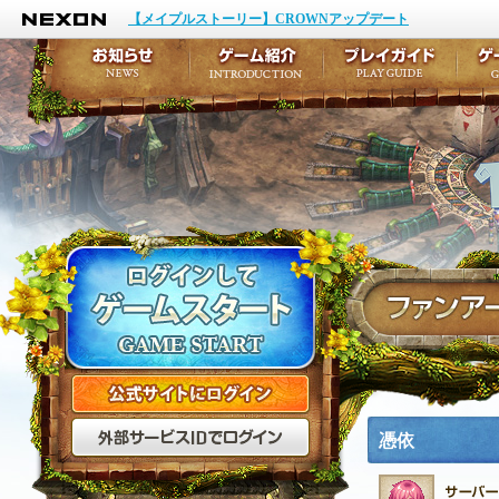
NEXON
イベント
キャラクター作成
【メイプルストーリー】CROWNアップデート
アップデート
テイルズ初級者講座
メンテナンス
ここだけは知っておこ
お知らせ
ゲーム紹介
プ
公式サイトにログイン
外部サービスIDでログ
憑依