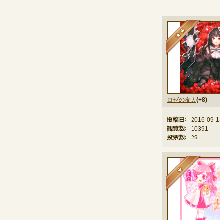
★
ロゼの友人
(+8)
投稿日：
2016-09-1
観覧数：
10391
投票数：
29
★