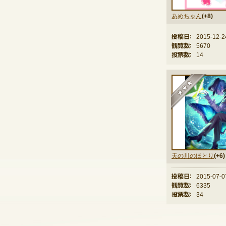
あめちゃん
(+8)
投稿日：
2015-12-2
観覧数：
5670
投票数：
14
★
天の川のほとり
(+6)
投稿日：
2015-07-0
観覧数：
6335
投票数：
34