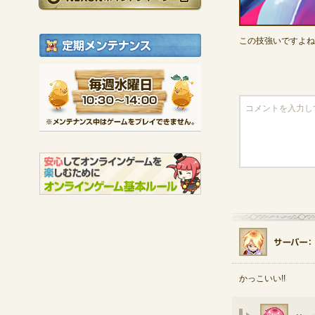
定期メンテナンス
この技強いですよね
毎週水曜日 10:30～1
※メンテナンス中は
かっこいい!!