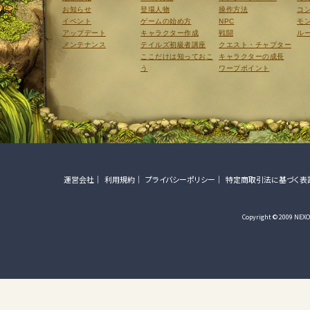
お知らせ
登場人物
操作方法
コ
イベント
ゲームの始め方
NPC
モ
アップデート
キャラクター作成
戦闘
ル
メンテナンス
テイルズ初級者講座
クエスト・チャプター
ここだけは知っておこ
キャラクターの成長
う
ワープポイント
運営会社
利用規約
プライバシーポリシー
特定商取引法に基づく表
Copyright © 2009 NEXON