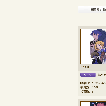
??
(+1)
まみそ
エルフィンタ
投稿日：
2026-06-0
観覧数：
1068
投票数：
6