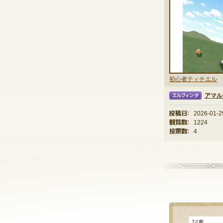
初心者ティチエル
アマル
エルフィンタ
投稿日：
2026-01-2
観覧数：
1224
投票数：
4