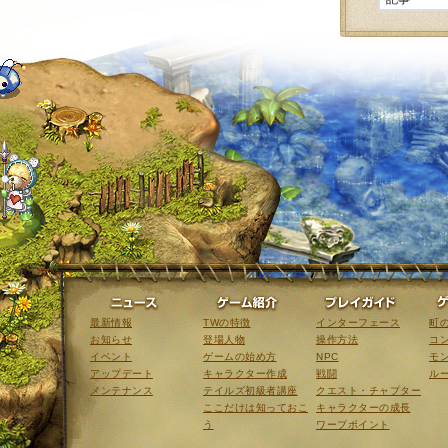
ニュース
ゲーム紹介
最新情報
TWの特徴
インターフェース
町
お知らせ
登場人物
操作方法
コ
イベント
ゲームの始め方
NPC
モ
アップデート
キャラクター作成
戦闘
ル
メンテナンス
テイルズ初級者講座
クエスト・チャプター
ここだけは知っておこ
キャラクターの成長
う
ワープポイント