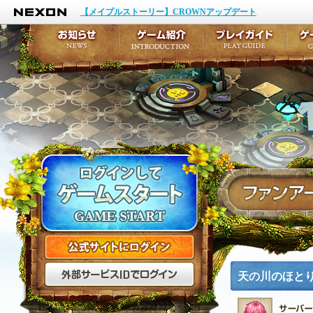
NEXON
イベント
キャラクター作成
【メイプルストーリー】CROWNアップデート
アップデート
テイルズ初級者講座
メンテナンス
ここだけは知っておこ
お知らせ
ゲーム紹介
プ
公式サイトにログイン
外部サービスIDでログ
天の川のほと