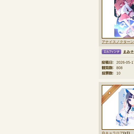
アナイスノクターン
まみそ
エルフィンタ
投稿日：
2026-05-1
観覧数：
808
投票数：
10
★
自キャラロア
(+1)