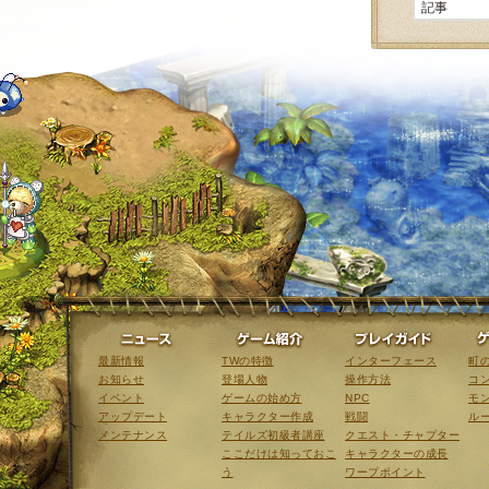
ニュース
ゲーム紹介
最新情報
TWの特徴
インターフェース
町
お知らせ
登場人物
操作方法
コ
イベント
ゲームの始め方
NPC
モ
アップデート
キャラクター作成
戦闘
ル
メンテナンス
テイルズ初級者講座
クエスト・チャプター
ここだけは知っておこ
キャラクターの成長
う
ワープポイント