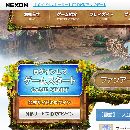
NEXON
イベント
キャラクター作成
【メイプルストーリー】CROWNアップデート
アップデート
テイルズ初級者講座
メンテナンス
ここだけは知っておこ
お知らせ
ゲーム紹介
プ
公式サイトにログイン
外部サービスIDでログ
【霧鯖】二人