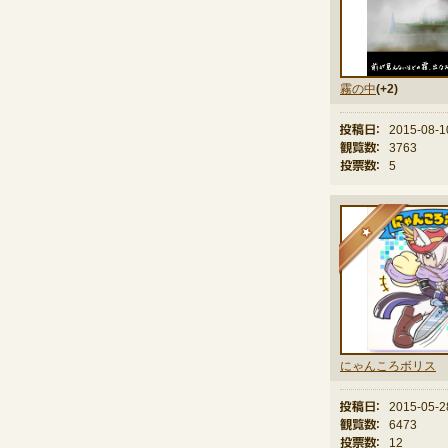
霧の中
(+2)
投稿日：
2015-08-1
観覧数：
3763
投票数：
5
★
にゃんころボリス
投稿日：
2015-05-2
観覧数：
6473
投票数：
12