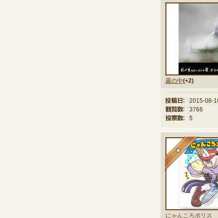
霧の中
(+2)
投稿日：
2015-08-1
観覧数：
3766
投票数：
5
★
にゃんころボリス