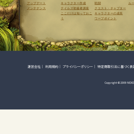
アップデート
キャラクター作成
戦闘
ル
メンテナンス
テイルズ初級者講座
クエスト・チャプター
ここだけは知っておこ
キャラクターの成長
う
ワープポイント
運営会社
利用規約
プライバシーポリシー
特定商取引法に基づく表
Copyright © 2009 NEXON