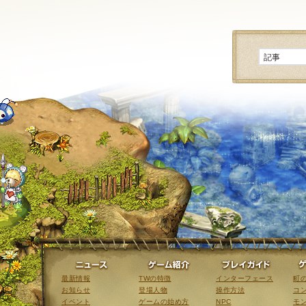
ニュース
ゲーム紹介
最新情報
TWの特徴
インターフェース
町
お知らせ
登場人物
操作方法
コ
イベント
ゲームの始め方
NPC
モ