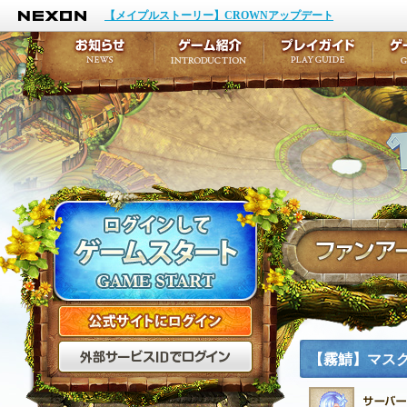
NEXON
イベント
キャラクター作成
【メイプルストーリー】CROWNアップデート
アップデート
テイルズ初級者講座
メンテナンス
ここだけは知っておこ
お知らせ
ゲーム紹介
プ
公式サイトにログイン
外部サービスIDでログ
【霧鯖】マス