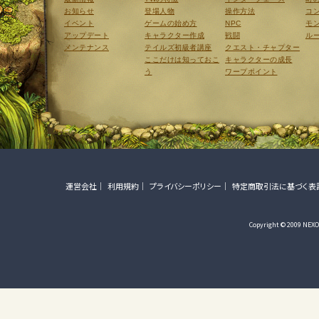
お知らせ
登場人物
操作方法
コ
イベント
ゲームの始め方
NPC
モ
アップデート
キャラクター作成
戦闘
ル
メンテナンス
テイルズ初級者講座
クエスト・チャプター
ここだけは知っておこ
キャラクターの成長
う
ワープポイント
運営会社
利用規約
プライバシーポリシー
特定商取引法に基づく表
Copyright © 2009 NEXON