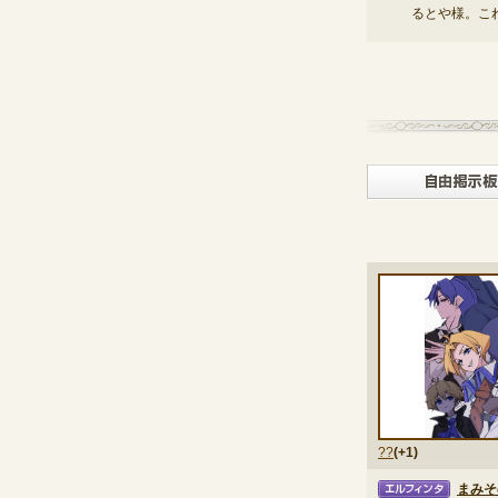
るとや様。これ
??
(+1)
まみそ
エルフィンタ