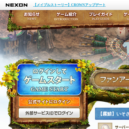
NEXON
イベント
キャラクター作成
【メイプルストーリー】CROWNアップデート
アップデート
テイルズ初級者講座
メンテナンス
ここだけは知っておこ
お知らせ
ゲーム紹介
プ
公式サイトにログイン
外部サービスIDでログ
【霧鯖】いそ