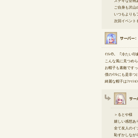
ステキな企画
ご自身も沢山
いつもよりも
次回イベント
ｲｿﾚの、「冷たい
こんな風に見つめられ
お帽子も素敵ですっ
僕のｲｿﾚにも是非つ
綺麗な帽子はﾌｧｯｼｮ
＞るとや様
嬉しい感想あ
全て友人のイ
恥ずかしなが