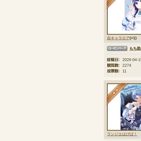
自キャラロア
(+1)
もち助
ローゼンバーグ
投稿日：
2026-04-1
観覧数：
2274
投票数：
11
★
ランジエはぴば！