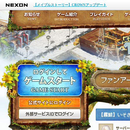
NEXON
イベント
キャラクター作成
【メイプルストーリー】CROWNアップデート
アップデート
テイルズ初級者講座
メンテナンス
ここだけは知っておこ
お知らせ
ゲーム紹介
プ
公式サイトにログイン
外部サービスIDでログ
【霧鯖】いそ