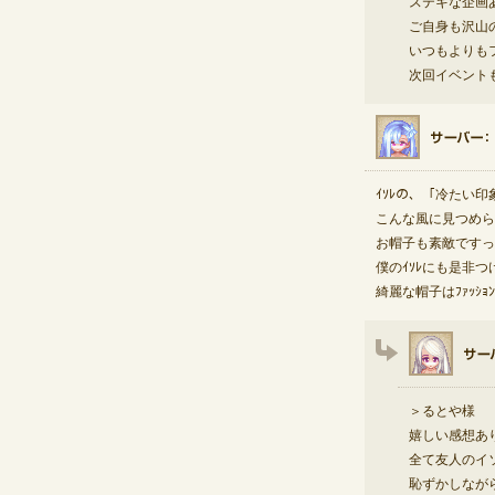
ステキな企画
ご自身も沢山
いつもよりも
次回イベント
ｲｿﾚの、「冷たい
こんな風に見つめられ
お帽子も素敵ですっ
僕のｲｿﾚにも是非つ
綺麗な帽子はﾌｧｯｼｮ
＞るとや様
嬉しい感想あ
全て友人のイ
恥ずかしなが