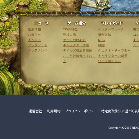
ニュース
ゲーム紹介
最新情報
TWの特徴
インターフェース
町
お知らせ
登場人物
操作方法
コ
イベント
ゲームの始め方
NPC
モ
アップデート
キャラクター作成
戦闘
ル
メンテナンス
テイルズ初級者講座
クエスト・チャプター
ここだけは知っておこ
キャラクターの成長
う
ワープポイント
運営会社
利用規約
プライバシーポリシー
特定商取引法に基づく表
Copyright © 2009 NEXON