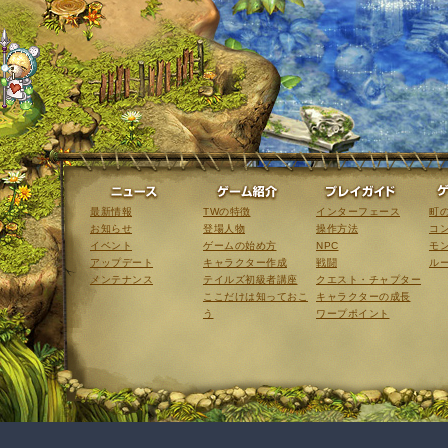
ニュース
ゲーム紹介
最新情報
TWの特徴
インターフェース
町
お知らせ
登場人物
操作方法
コ
イベント
ゲームの始め方
NPC
モ
アップデート
キャラクター作成
戦闘
ル
メンテナンス
テイルズ初級者講座
クエスト・チャプター
ここだけは知っておこ
キャラクターの成長
う
ワープポイント