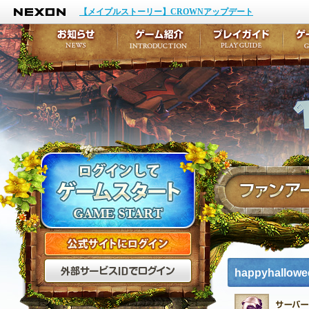
NEXON
イベント
キャラクター作成
【メイプルストーリー】CROWNアップデート
アップデート
テイルズ初級者講座
メンテナンス
ここだけは知っておこ
お知らせ
ゲーム紹介
プ
公式サイトにログイン
外部サービスIDでログ
happyhallo