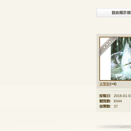
★
氷撃斬
(+4)
投稿日：
2016-01-0
観覧数：
8344
投票数：
37