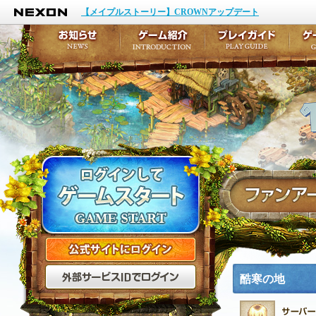
NEXON
イベント
キャラクター作成
【メイプルストーリー】CROWNアップデート
アップデート
テイルズ初級者講座
メンテナンス
ここだけは知っておこ
お知らせ
ゲーム紹介
プ
公式サイトにログイン
外部サービスIDでログ
酷寒の地