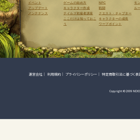
イベント
ゲームの始め方
NPC
モ
アップデート
キャラクター作成
戦闘
ル
メンテナンス
テイルズ初級者講座
クエスト・チャプター
ここだけは知っておこ
キャラクターの成長
う
ワープポイント
運営会社
利用規約
プライバシーポリシー
特定商取引法に基づく表
Copyright © 2009 NEXON