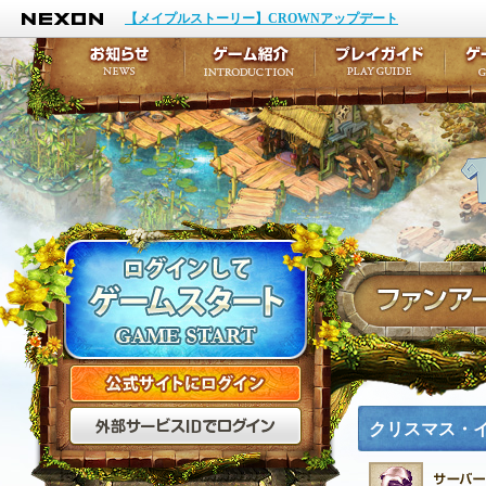
NEXON
イベント
キャラクター作成
【メイプルストーリー】CROWNアップデート
アップデート
テイルズ初級者講座
メンテナンス
ここだけは知っておこ
お知らせ
ゲーム紹介
プ
公式サイトにログイン
外部サービスIDでログ
クリスマス・