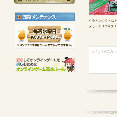
定期メンテナンス
クラメンの皆さんを
メリークリスマス！
毎週水曜日 10:30～1
※メンテナンス中は