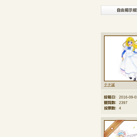
テチ誕
投稿日：
2016-09-0
観覧数：
2397
投票数：
4
★