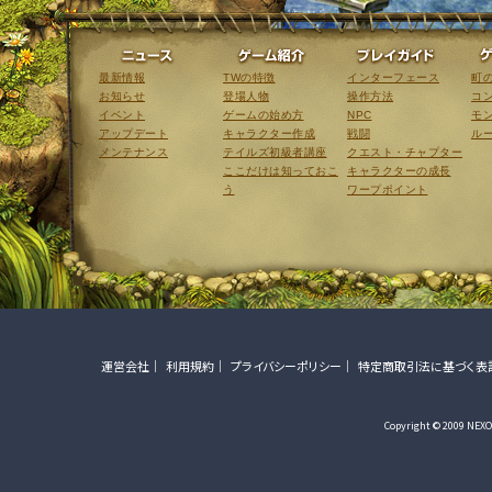
ニュース
ゲーム紹介
最新情報
TWの特徴
インターフェース
町
お知らせ
登場人物
操作方法
コ
イベント
ゲームの始め方
NPC
モ
アップデート
キャラクター作成
戦闘
ル
メンテナンス
テイルズ初級者講座
クエスト・チャプター
ここだけは知っておこ
キャラクターの成長
う
ワープポイント
運営会社
利用規約
プライバシーポリシー
特定商取引法に基づく表
Copyright © 2009 NEXON