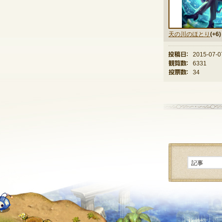
天の川のほとり
(+6)
投稿日：
2015-07-0
観覧数：
6331
投票数：
34