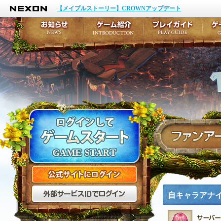
NEXON
イベント
キャラクター作成
【メイプルストーリー】CROWNアップデート
アップデート
テイルズ初級者講座
メンテナンス
ここだけは知っておこ
お知らせ
ゲーム紹介
プ
公式サイトにログイン
外部サービスIDでログ
自キャラアナ