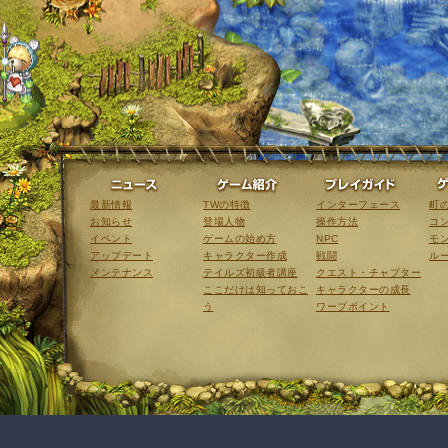
ニュース
ゲーム紹介
最新情報
TWの特徴
インターフェース
町
お知らせ
登場人物
操作方法
コ
イベント
ゲームの始め方
NPC
モ
アップデート
キャラクター作成
戦闘
ル
メンテナンス
テイルズ初級者講座
クエスト・チャプター
ここだけは知っておこ
キャラクターの成長
う
ワープポイント