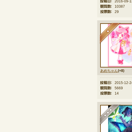
投稿日：
2016-09-1
観覧数：
10387
投票数：
29
★
あめちゃん
(+8)
投稿日：
2015-12-2
観覧数：
5669
投票数：
14
★