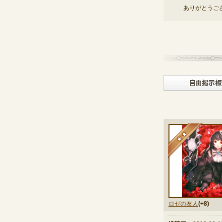
ありがとうご
★
ロゼの友人
(+8)