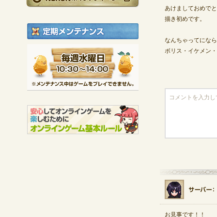
あけましておめでと
描き初めです。
定期メンテナンス
なんちゃってになら
毎週水曜日 10:30～1
ボリス・イケメン・
※メンテナンス中は
お見事です！！