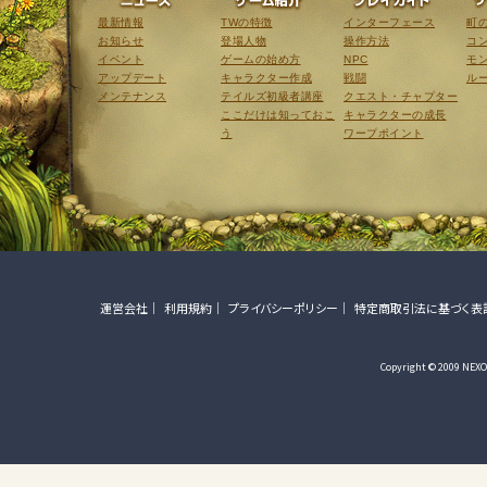
ニュース
ゲーム紹介
最新情報
TWの特徴
インターフェース
町
お知らせ
登場人物
操作方法
コ
イベント
ゲームの始め方
NPC
モ
アップデート
キャラクター作成
戦闘
ル
メンテナンス
テイルズ初級者講座
クエスト・チャプター
ここだけは知っておこ
キャラクターの成長
う
ワープポイント
運営会社
利用規約
プライバシーポリシー
特定商取引法に基づく表
Copyright © 2009 NEXON