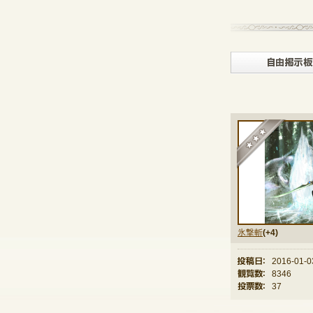
★
氷撃斬
(+4)
投稿日：
2016-01-0
観覧数：
8346
投票数：
37