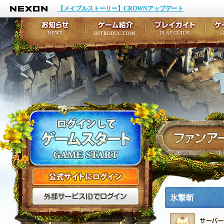
NEXON
イベント
キャラクター作成
【メイプルストーリー】CROWNアップデート
アップデート
テイルズ初級者講座
メンテナンス
ここだけは知っておこ
お知らせ
ゲーム紹介
プ
公式サイトにログイン
外部サービスIDでログ
氷撃斬