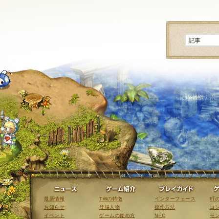
ニュース
ゲーム紹介
最新情報
TWの特徴
インターフェース
町
お知らせ
登場人物
操作方法
コ
イベント
ゲームの始め方
NPC
モ