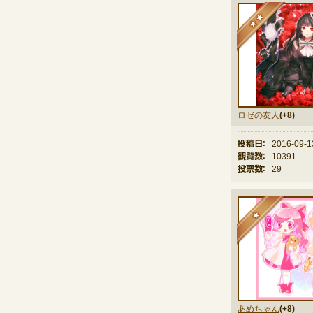
★
ロゼの友人
(+8)
投稿日：
2016-09-1
観覧数：
10391
投票数：
29
★
あめちゃん
(+8)