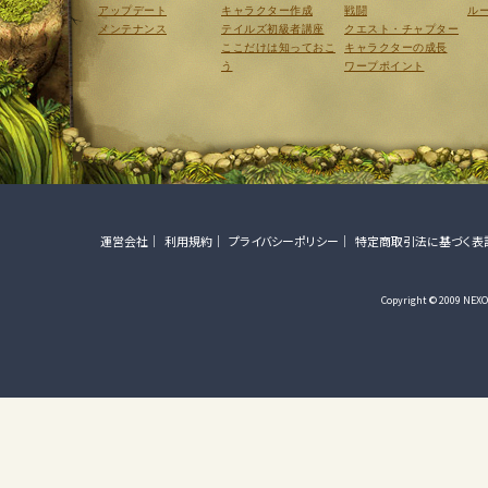
アップデート
キャラクター作成
戦闘
ル
メンテナンス
テイルズ初級者講座
クエスト・チャプター
ここだけは知っておこ
キャラクターの成長
う
ワープポイント
運営会社
利用規約
プライバシーポリシー
特定商取引法に基づく表
Copyright © 2009 NEXON