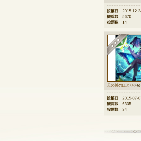
投稿日：
2015-12-2
観覧数：
5670
投票数：
14
★
天の川のほとり
(+6)
投稿日：
2015-07-0
観覧数：
6335
投票数：
34