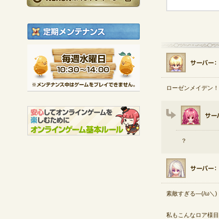
定期メンテナンス
毎週水曜日 10:30～1
※メンテナンス中は
ローゼンメイデン！
？
素敵すぎる―(/ω＼)
私もこんなロア様目