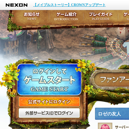
NEXON
イベント
キャラクター作成
【メイプルストーリー】CROWNアップデート
アップデート
テイルズ初級者講座
メンテナンス
ここだけは知っておこ
お知らせ
ゲーム紹介
プ
公式サイトにログイン
外部サービスIDでログ
ロゼの友人