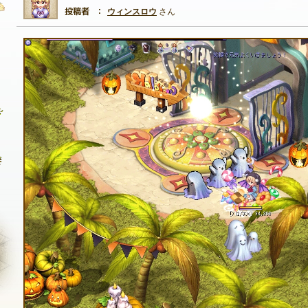
ウィンスロウ
さん
自由掲示板
質問掲示板
クラブ募集掲示板
ファンアート掲示板
コミュニティポイント
NEXON ID登録