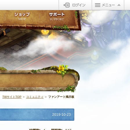
ログイン
板
ボイスドラマ
販売アイテム
FAQ
ト掲示板
マンガ
ビューティーショップ
不具合対応状況
ィポイント
LINEスタンプ
オープンマーケット
アンケート
ライブラリ
ショップ
サポート
ウィーバー
ファンアート掲
TWサイトTOP
＞
コミュニティ
＞
ファンアート掲示板
2019-10-23