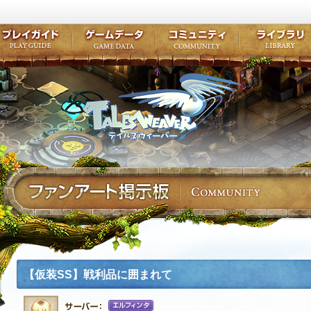
キャラクター作成
クエスト・チャプター
コンテンツ
クラブ掲示
テイルズ初級者講座
キャラクターの成長
モンスターブック
ファンアー
ここだけは知っておこう
ワープポイント
ルーンスキル
コミュニテ
ゲーム紹介
プレイガイド
ゲームデータ
コミュニティ
テイルズ
公式サイトにログイン
外部サービスIDでログイン
【仮装SS】戦利品に囲まれて
エルフィンタ