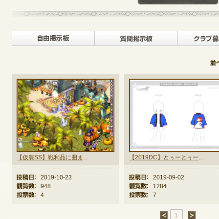
定期メンテナンス
自由掲示板>
質問掲示
毎週水曜日 10:30～14:00
※メンテナンス中はゲームをプレイできません。
【仮装SS】戦利品に囲まれて
【2019DC】とぅーとぅーはっぴー！
投稿日：
2019-10-23
投稿日：
2019-09-02
観覧数：
948
観覧数：
1284
投票数：
4
投票数：
7
←
1
→