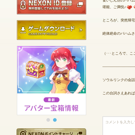
食いしん坊のバハム
堪能、ご満悦♪
ところが、突然帰宅
ゲームダウンロード
絶体絶命のバハムさ
（･･･ところで、
---------------------------
ソウルリンクの会話
この台詞さえあれば
NEXONポイントチ