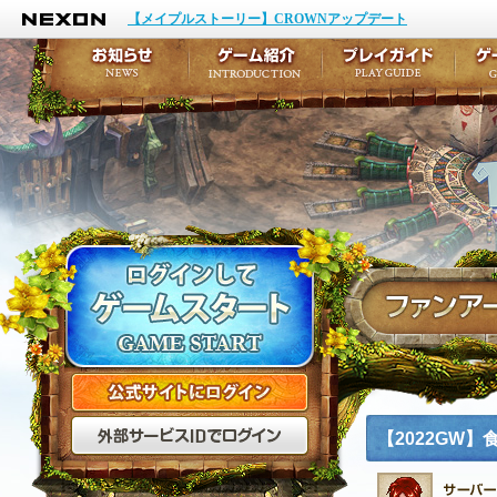
NEXON
イベント
キャラクター作成
【メイプルストーリー】CROWNアップデート
アップデート
テイルズ初級者講座
メンテナンス
ここだけは知っておこ
お知らせ
ゲーム紹介
プ
公式サイトにログイン
外部サービスIDでログ
【2022GW