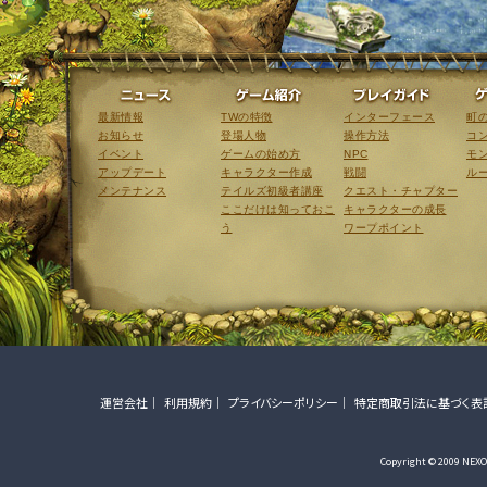
ニュース
ゲーム紹介
最新情報
TWの特徴
インターフェース
町
お知らせ
登場人物
操作方法
コ
イベント
ゲームの始め方
NPC
モ
アップデート
キャラクター作成
戦闘
ル
メンテナンス
テイルズ初級者講座
クエスト・チャプター
ここだけは知っておこ
キャラクターの成長
う
ワープポイント
運営会社
利用規約
プライバシーポリシー
特定商取引法に基づく表
Copyright © 2009 NEXON