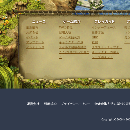
ニュース
ゲーム紹介
最新情報
TWの特徴
インターフェース
町
お知らせ
登場人物
操作方法
コ
イベント
ゲームの始め方
NPC
モ
アップデート
キャラクター作成
戦闘
ル
メンテナンス
テイルズ初級者講座
クエスト・チャプター
ここだけは知っておこ
キャラクターの成長
う
ワープポイント
運営会社
利用規約
プライバシーポリシー
特定商取引法に基づく表
Copyright © 2009 NEXON