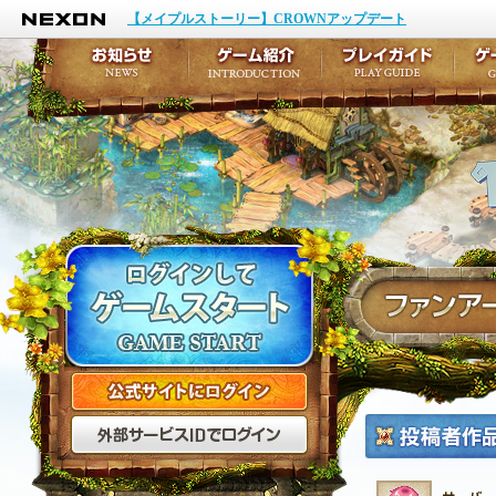
NEXON
イベント
キャラクター作成
【メイプルストーリー】CROWNアップデート
アップデート
テイルズ初級者講座
メンテナンス
ここだけは知っておこ
お知らせ
ゲーム紹介
プ
公式サイトにログイン
外部サービスIDでログ