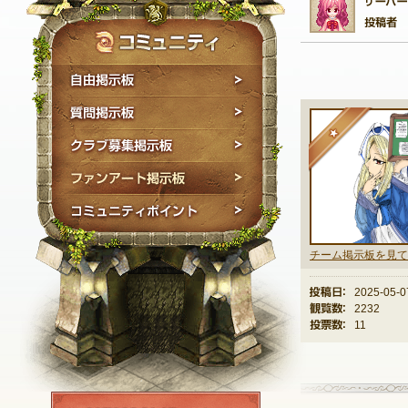
自由掲示板
質問掲示板
★
クラブ募集掲示板
ファンアート掲示板
コミュニティポイン
チーム掲示板を見て
投稿日：
2025-05-0
観覧数：
2232
投票数：
11
NEXON ID登録