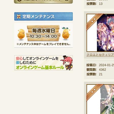
投票数：
13
定期メンテナンス
★
毎週水曜日 10:30～1
※メンテナンス中は
投稿日：
2024-01-2
観覧数：
4362
投票数：
21
★