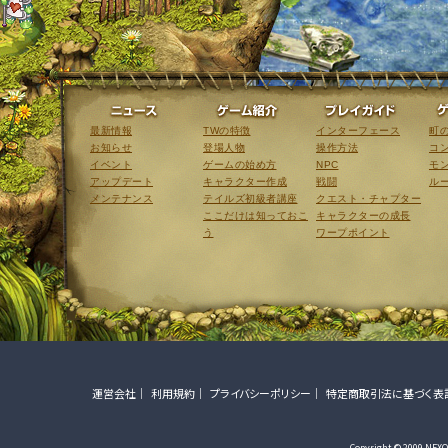
ニュース
ゲーム紹介
最新情報
TWの特徴
インターフェース
町
お知らせ
登場人物
操作方法
コ
イベント
ゲームの始め方
NPC
モ
アップデート
キャラクター作成
戦闘
ル
メンテナンス
テイルズ初級者講座
クエスト・チャプター
ここだけは知っておこ
キャラクターの成長
う
ワープポイント
運営会社
利用規約
プライバシーポリシー
特定商取引法に基づく表
Copyright © 2009 NEXON