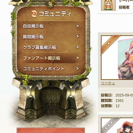
自由掲示板
質問掲示板
★
クラブ募集掲示板
ファンアート掲示板
コミュニティポイン
リーチェ
投稿日：
2025-09-0
観覧数：
1561
投票数：
12
★
NEXON ID登録