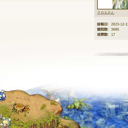
クロエさん
投稿日：
2023-12-1
観覧数：
3680
投票数：
17