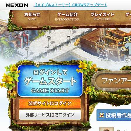
NEXON
イベント
キャラクター作成
【メイプルストーリー】CROWNアップデート
アップデート
テイルズ初級者講座
メンテナンス
ここだけは知っておこ
お知らせ
ゲーム紹介
プ
公式サイトにログイン
外部サービスIDでログ