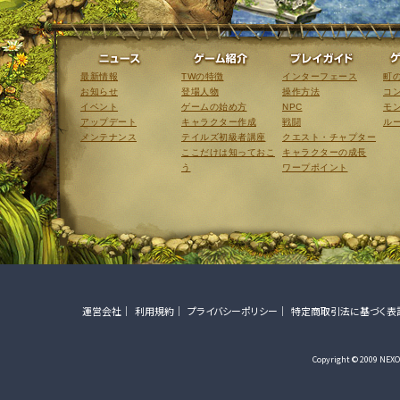
ニュース
ゲーム紹介
最新情報
TWの特徴
インターフェース
町
お知らせ
登場人物
操作方法
コ
イベント
ゲームの始め方
NPC
モ
アップデート
キャラクター作成
戦闘
ル
メンテナンス
テイルズ初級者講座
クエスト・チャプター
ここだけは知っておこ
キャラクターの成長
う
ワープポイント
運営会社
利用規約
プライバシーポリシー
特定商取引法に基づく表
Copyright © 2009 NEXON