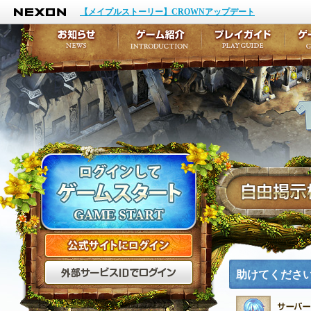
NEXON
イベント
キャラクター作成
【メイプルストーリー】CROWNアップデート
アップデート
テイルズ初級者講座
メンテナンス
ここだけは知っておこ
お知らせ
ゲーム紹介
プ
公式サイトにログイン
外部サービスIDでログ
助けてくださ