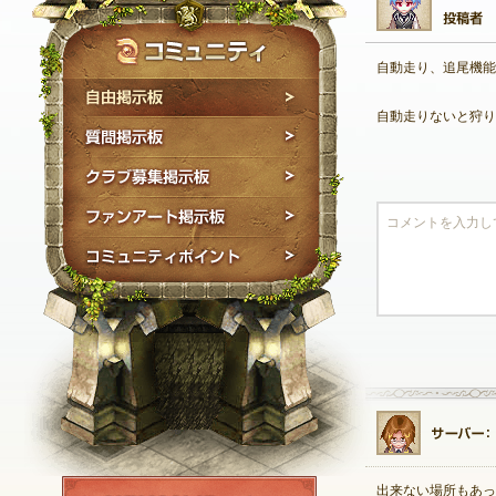
自動走り、追尾機能
自由掲示板
自動走りないと狩り
質問掲示板
クラブ募集掲示板
ファンアート掲示板
コミュニティポイン
NEXON ID登録
出来ない場所もあっ