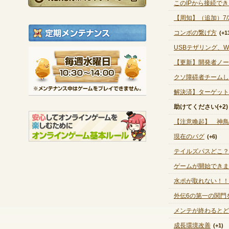
このIPから接続で
【周知】（追加）7/
定期メンテナンス
コンボの繋げ方
(+1
USBテザリング、Wi
毎週水曜日 10:30～1
【更新】開発者ノー
※メンテナンス中は
クソ障碍者チームし
解決済】ターゲット
助けてください
(+2)
【注意喚起】 神鳥
現在のバグ
(+6)
テイルズパスどこ？
ゲームが開始できま
水ポが取れない！！
外伝6の第一の関門
メンテが終わるとど
成長環境改善
(+1)