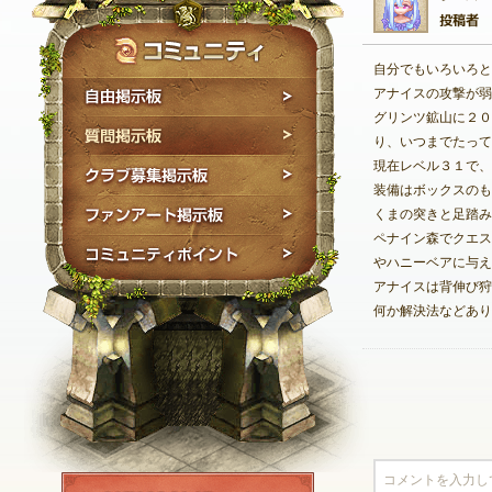
自分でもいろいろと
自由掲示板
アナイスの攻撃が弱
グリンツ鉱山に２０
質問掲示板
り、いつまでたって
現在レベル３１で、
クラブ募集掲示板
装備はボックスのも
ファンアート掲示板
くまの突きと足踏み
ペナイン森でクエス
コミュニティポイン
やハニーベアに与え
アナイスは背伸び狩
何か解決法などあり
NEXON ID登録