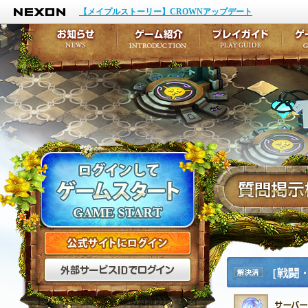
NEXON
イベント
キャラクター作成
【メイプルストーリー】CROWNアップデート
アップデート
テイルズ初級者講座
メンテナンス
ここだけは知っておこ
お知らせ
ゲーム紹介
プ
公式サイトにログイン
外部サービスIDでログ
［戦闘
解決済
み