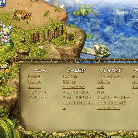
ニュース
ゲーム紹介
最新情報
TWの特徴
インターフェース
町
お知らせ
登場人物
操作方法
コ
イベント
ゲームの始め方
NPC
モ
アップデート
キャラクター作成
戦闘
ル
メンテナンス
テイルズ初級者講座
クエスト・チャプター
ここだけは知っておこ
キャラクターの成長
う
ワープポイント