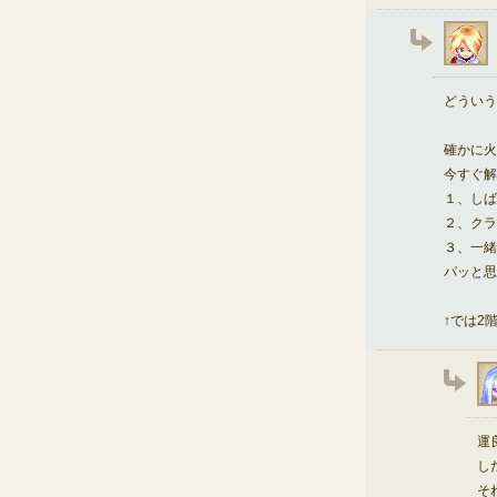
どういう
確かに火
今すぐ解
１、しば
２、クラ
３、一緒
パッと思
↑では2
運
し
そ