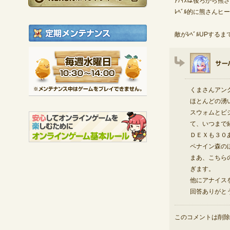
ｱﾅｲｽは後ろから熊さ
ﾚﾍﾞﾙ的に熊さん
定期メンテナンス
敵がﾚﾍﾞﾙUPす
毎週水曜日 10:30～1
※メンテナンス中は
くまさんアン
ほとんどの湧
スウォムとビ
て、いつまで
ＤＥＸも３０
ペナイン森の
まあ、こちら
ぎます。
他にアナイス
回答ありがと
このコメントは削除