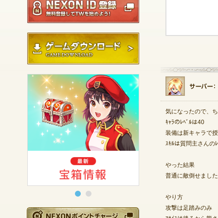
ゲームダウンロード
気になったので、ち
ｷｬﾗのﾚﾍﾞﾙは40
装備は新キャラで授業
ｽｷﾙは質問主さんのﾚ
やった結果
普通に敵倒せました
やり方
攻撃は足踏みのみ 
NEXONポイントチ