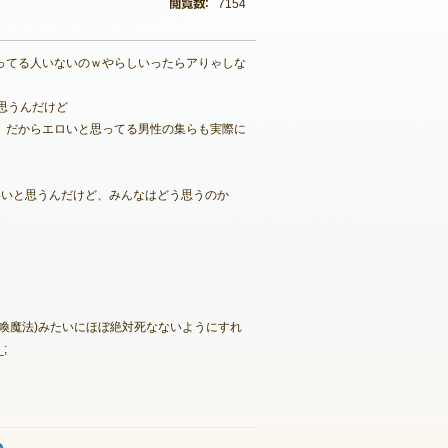
7154
ってる人いないのｗやらしいったらアりゃしな
思うんだけど
。だからエロいと思ってる男性の集らも実際に
いいと思うんだけど、みんなはどう思うのか
喚魔法)みたいにほぼ絶対死なないようにすれ
;