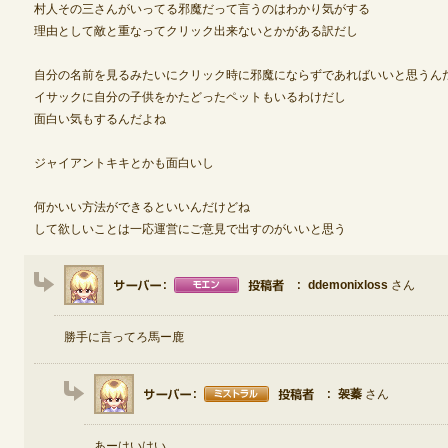
村人その三さんがいってる邪魔だって言うのはわかり気がする
理由として敵と重なってクリック出来ないとかがある訳だし
自分の名前を見るみたいにクリック時に邪魔にならずであればいいと思うん
イサックに自分の子供をかたどったペットもいるわけだし
面白い気もするんだよね
ジャイアントキキとかも面白いし
何かいい方法ができるといいんだけどね
して欲しいことは一応運営にご意見で出すのがいいと思う
ddemonixloss
さん
勝手に言ってろ馬ー鹿
袈蓁
さん
あーはいはい