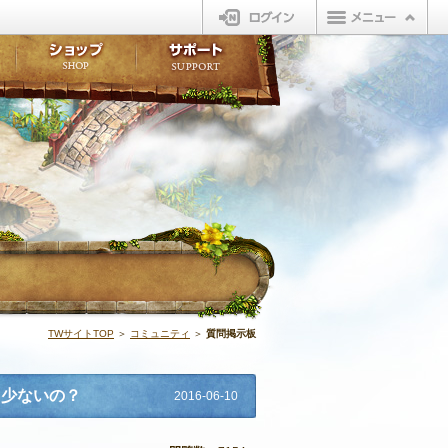
ログイン
板
ボイスドラマ
販売アイテム
FAQ
ト掲示板
マンガ
ビューティーショップ
不具合対応状況
ィポイント
LINEスタンプ
オープンマーケット
アンケート
ライブラリ
ショップ
サポート
ウィーバー
質問掲示板 | 
TWサイトTOP
＞
コミュニティ
＞
質問掲示板
ト少ないの？
2016-06-10