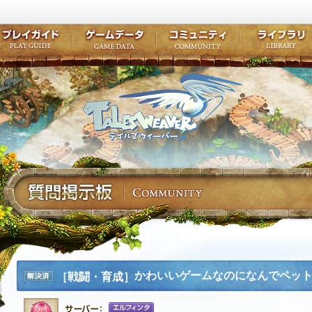
キャラクター作成
クエスト・チャプター
コンテンツ
クラブ掲示
テイルズ初級者講座
キャラクターの成長
モンスターブック
ファンアー
ここだけは知っておこう
ワープポイント
ルーンスキル
コミュニテ
ゲーム紹介
プレイガイド
ゲームデータ
コミュニティ
テイルズ
公式サイトにログイン
外部サービスIDでログイン
かわいいゲームなのになんでペッ
［戦闘・育成］
解決済
み
エルフィンタ