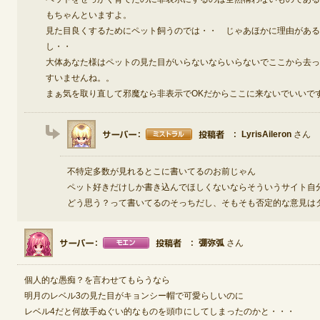
もちゃんといますよ。
見た目良くするためにペット飼うのでは・・ じゃあほかに理由がある
定期メンテナンス
し・・
大体あなた様はペットの見た目がいらないならいらないでここから去っ
毎週水曜日 10:30～14:00
すいませんね。。
※メンテナンス中はゲームをプレイできません。
まぁ気を取り直して邪魔なら非表示でOKだからここに来ないでいいで
LyrisAileron
さん
不特定多数が見れるとこに書いてるのお前じゃん
ペット好きだけしか書き込んでほしくないならそういうサイト自
どう思う？って書いてるのそっちだし、そもそも否定的な意見は
弸弥弧
さん
個人的な愚痴？を言わせてもらうなら
明月のレベル3の見た目がキョンシー帽で可愛らしいのに
レベル4だと何故手ぬぐい的なものを頭巾にしてしまったのかと・・・