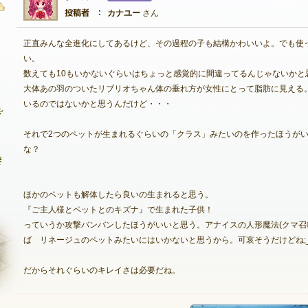
カナユー
さん
正直みんな全進化にしてあるけど、その過程の子も結構かわいいよ。でも使
自由掲示板
い。
数えても10もいかないぐらいはちょっと感覚的に間違ってるんじゃないかと
質問掲示板
大体あの羽のついたリブリオちゃん体の垂れ方が女性にとって脂肪に見える
いるのではないかと思うんだけど・・・
クラブ募集掲示板
ファンアート掲示板
それで2つのペットが生まれるぐらいの「クラス」みたいのを作ったほうが
な？
コミュニティポイント
ほかのペットも解体したら良いの生まれると思う。
『ご主人様とペットとのキズナ』で生まれた子供！
っていうか攻撃バンバンしたほうがいいと思う。アナイスの人形魔法(クマ召
ば リネージュのペットみたいにはいかないと思うから。可哀そうだけどね;_
だからそれぐらいのキレイさは必要だね。
NEXON ID登録