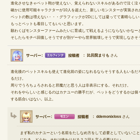
進化させなきゃペット鞄が使えない、覚えられないスキルがあるので泣く泣
確かに使用可能キャラクターが10人を超えた、新しいモンスターが実装され
ペットの数は増えない・・・グラフィックが2Dにしては凝ってて素晴らしい
もっとペットも着目してもいいと思います。
願わくばモンスターファームみたいに育成して戦えるようにならないかなー
そしたらモチベ回復しそうですが別ゲーやら世界観壊しそうで実現しなさそ
比呂院まりも
さん
進化後のペットスキルも使えて進化前の姿になれるならそうする人もいるだ
るだけ。
周りでうろちょろされると邪魔だと思う人は非表示にする。それだけ。
それをやらしいと感じるのはカナユーの勝手だが、ペットをどうするかは個
する筋合いはない。以上。
ddemonixloss
さん
まず私のカナユーという名前をたしなめ方をして必要としていないこと
になる。どうか、それは終わりだろ？２回も言う必要はない。