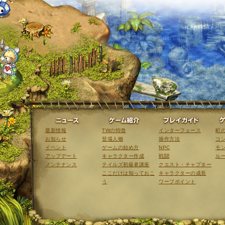
ニュース
ゲーム紹介
最新情報
TWの特徴
インターフェース
町
お知らせ
登場人物
操作方法
コ
イベント
ゲームの始め方
NPC
モ
アップデート
キャラクター作成
戦闘
ル
メンテナンス
テイルズ初級者講座
クエスト・チャプター
ここだけは知っておこ
キャラクターの成長
う
ワープポイント