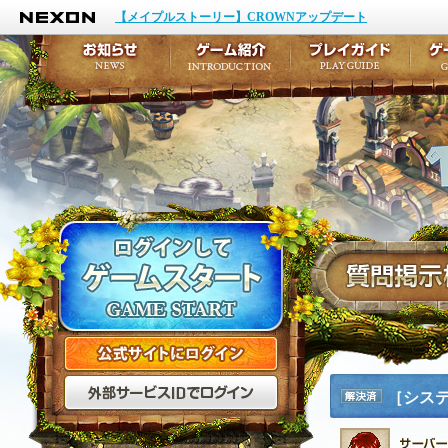
NEXON
イベント
キャラクター作成
【メイプルストーリー】CROWNアップデート
アップデート
テイルズ初級者講座
メンテナンス
ここだけは知っておこ
お知らせ
ゲーム紹介
プ
公式サイトにログイン
外部サービスIDでログ
［シス
解決済
み