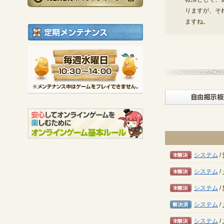
りますが、そ
ますね。
定期メンテナンス
毎週水曜日 10:30～1
※メンテナンス中は
未解決
システム
/
未解決
システム
/
未解決
システム
/
解決済み
システム
/
未解決
システム
/