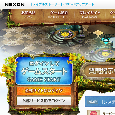
NEXON
イベント
キャラクター作成
【メイプルストーリー】CROWNアップデート
アップデート
テイルズ初級者講座
メンテナンス
ここだけは知っておこ
お知らせ
ゲーム紹介
プ
公式サイトにログイン
外部サービスIDでログ
［シス
解決済
み