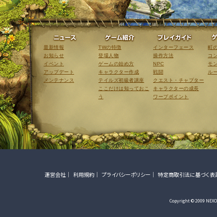
ニュース
ゲーム紹介
最新情報
TWの特徴
インターフェース
町
お知らせ
登場人物
操作方法
コ
イベント
ゲームの始め方
NPC
モ
アップデート
キャラクター作成
戦闘
ル
メンテナンス
テイルズ初級者講座
クエスト・チャプター
ここだけは知っておこ
キャラクターの成長
う
ワープポイント
運営会社
利用規約
プライバシーポリシー
特定商取引法に基づく表
Copyright © 2009 NEXON