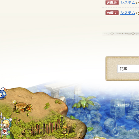
未解決
システム
/
未解決
システム
/