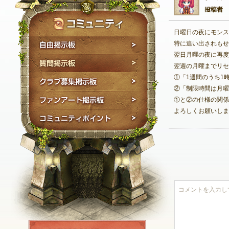
日曜日の夜にモンス
自由掲示板
特に追い出されもせ
翌日月曜の夜に再度
質問掲示板
翌週の月曜までリセ
①「1週間のうち1
クラブ募集掲示板
②「制限時間は月曜
ファンアート掲示板
①と②の仕様の関係
よろしくお願いしま
コミュニティポイン
NEXON ID登録