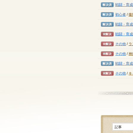
解決済み
戦闘・育成
解決済み
初心者
/
復
解決済み
戦闘・育成
未解決
戦闘・育成
未解決
その他
/
ラ
未解決
その他
/
神
解決済み
戦闘・育成
未解決
その他
/
キ