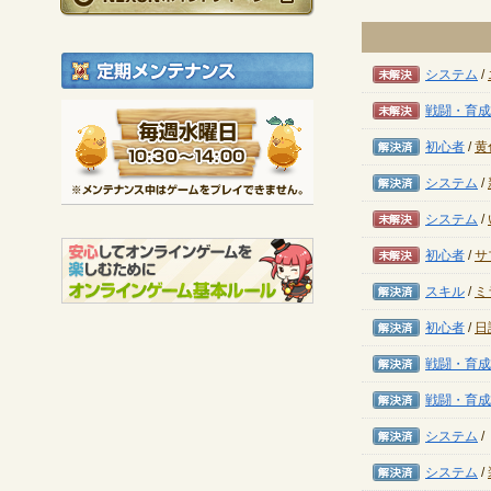
定期メンテナンス
未解決
システム
/
未解決
戦闘・育成
毎週水曜日 10:30～1
※メンテナンス中は
解決済み
初心者
/
黄
解決済み
システム
/
未解決
システム
/
未解決
初心者
/
サ
解決済み
スキル
/
ミ
解決済み
初心者
/
日
解決済み
戦闘・育成
解決済み
戦闘・育成
解決済み
システム
/
解決済み
システム
/