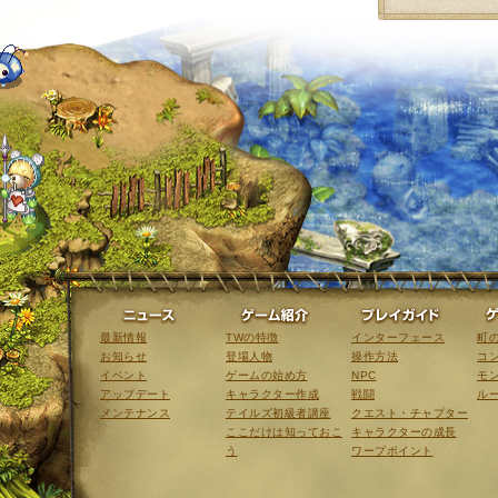
ニュース
ゲーム紹介
最新情報
TWの特徴
インターフェース
町
お知らせ
登場人物
操作方法
コ
イベント
ゲームの始め方
NPC
モ
アップデート
キャラクター作成
戦闘
ル
メンテナンス
テイルズ初級者講座
クエスト・チャプター
ここだけは知っておこ
キャラクターの成長
う
ワープポイント