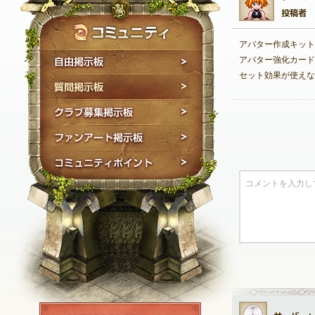
アバター作成キット
自由掲示板
アバター強化カード
セット効果が使えな
質問掲示板
クラブ募集掲示板
ファンアート掲示板
コミュニティポイン
NEXON ID登録