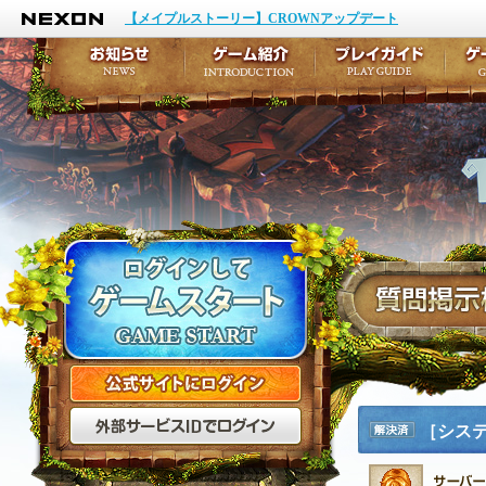
NEXON
イベント
キャラクター作成
【メイプルストーリー】CROWNアップデート
アップデート
テイルズ初級者講座
メンテナンス
ここだけは知っておこ
お知らせ
ゲーム紹介
プ
公式サイトにログイン
外部サービスIDでログ
［シス
解決済
み