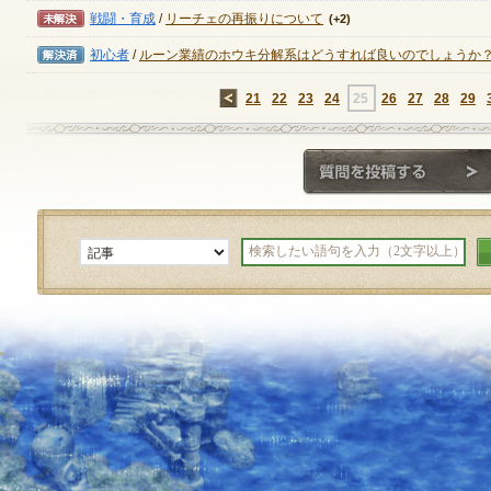
未解決
戦闘・育成
/
リーチェの再振りについて
(+2)
解決済み
初心者
/
ルーン業績のホウキ分解系はどうすれば良いのでしょうか
←
21
22
23
24
25
26
27
28
29