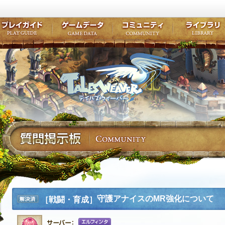
キャラクター作成
クエスト・チャプター
コンテンツ
クラブ掲示
テイルズ初級者講座
キャラクターの成長
モンスターブック
ファンアー
ここだけは知っておこう
ワープポイント
ルーンスキル
コミュニテ
ゲーム紹介
プレイガイド
ゲームデータ
コミュニティ
テイルズ
公式サイトにログイン
外部サービスIDでログイン
守護アナイスのMR強化について
［戦闘・育成］
解決済
み
エルフィンタ