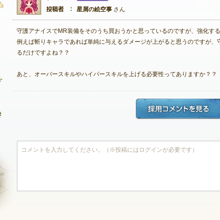
星屑の絵空事
さん
守護アナイスでMR装備をそのうち買おうかと思っているのですが、強化す
自由掲示板
例えば斬りキャラであれば単純に与えるダメージが上がると思うのですが、
るだけですよね？？
質問掲示板
あと、オーバースキルやハイパースキルを上げる必要性ってありますか？？
クラブ募集掲示板
ファンアート掲示板
コミュニティポイント
NEXON ID登録