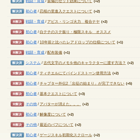
戦闘・育成
/
装備のセット効果について
(+2)
解決済み
初心者
/
忍桜の里進入クエストについて
(+2)
未解決
戦闘・育成
/
アビス・リンゴ火力 複合ナヤ
(+2)
未解決
初心者
/
白テチのステ振り・極限スキル オススメ
未解決
初心者
/
10年前と比べたレアドロップの仕様について
(+1)
未解決
戦闘・育成
/
配布装備
(+1)
解決済み
システム
/
古代文字のメモを他のキャラクターに渡す方法？
(+2)
未解決
初心者
/
ティチエルにてバインドストーン使用方法
(+2)
未解決
初心者
/
チャプター外伝2「出征の始まり」が完了できない
(+5)
未解決
初心者
/
基本クエストについて
(+3)
未解決
その他
/
アバターが消えた。。。
(+2)
未解決
初心者
/
解像度について
(+2)
未解決
その他
/
最近のバフについて
(+2)
解決済み
初心者
/
ゲージスキル初期化スクロール
(+2)