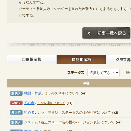
そうなんですね。
パーティの参加人数（シナジーを重ねた攻撃力）にもよるかもしれない
いですね。
自由掲示板>
質問掲示
ステータス
解決済み
戦闘・育成
/
ミラのスキルについて
(+2)
未解決
初心者
/
イソの鎧について
(+1)
解決済み
初心者
/
ナヤ 突き型 ステータスの上がり方について
(+2)
解決済み
システム
/
右上のサーバ名の横のバージョン表記について
(+2)
解決済み