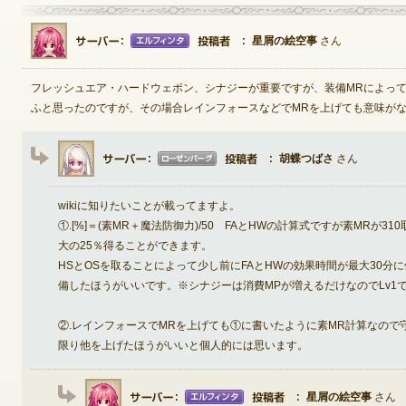
星屑の絵空事
さん
ゲームダウンロード
フレッシュエア・ハードウェポン、シナジーが重要ですが、装備MRによっ
ふと思ったのですが、その場合レインフォースなどでMRを上げても意味が
胡蝶つばさ
さん
wikiに知りたいことが載ってますよ。
①.[%]＝(素MR＋魔法防御力)/50 FAとHWの計算式ですが素MRが3
大の25％得ることができます。
HSとOSを取ることによって少し前にFAとHWの効果時間が最大30分に
備したほうがいいです。※シナジーは消費MPが増えるだけなのでLv1で
②.レインフォースでMRを上げても①に書いたように素MR計算なの
限り他を上げたほうがいいと個人的には思います。
NEXONポイントチャージ
星屑の絵空事
さん