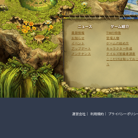
ニュース
最新情報
TWの特徴
お知らせ
登場人物
イベント
ゲームの始め方
アップデート
キャラクター作成
メンテナンス
テイルズ初級者講座
ここだけは知ってお
う
運営会社
利用規約
プライバシーポリシ