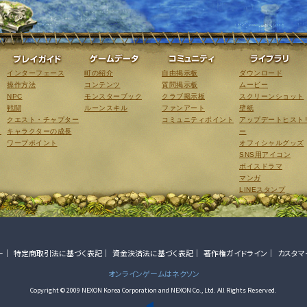
ゲーム紹介
プレイガイド
ゲームデータ
コミュニティ
インターフェース
町の紹介
自由掲示板
ダウンロード
操作方法
コンテンツ
質問掲示板
ムービー
NPC
モンスターブック
クラブ掲示板
スクリーンショット
戦闘
ルーンスキル
ファンアート
壁紙
クエスト・チャプター
コミュニティポイント
アップデートヒスト
こ
キャラクターの成長
ー
ワープポイント
オフィシャルグッズ
SNS用アイコン
ボイスドラマ
マンガ
LINEスタンプ
ー
特定商取引法に基づく表記
資金決済法に基づく表記
著作権ガイドライン
カスタマ
オンラインゲームはネクソン
Copyright © 2009 NEXON Korea Corporation and NEXON Co., Ltd. All Rights Reserved.