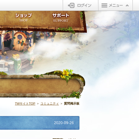
ログイン
板
ボイスドラマ
販売アイテム
FAQ
ト掲示板
マンガ
ビューティーショップ
不具合対応状況
ィポイント
LINEスタンプ
オープンマーケット
アンケート
ライブラリ
ショップ
サポート
ウィーバー
質問掲示板 | 
TWサイトTOP
＞
コミュニティ
＞
質問掲示板
2020-09-26