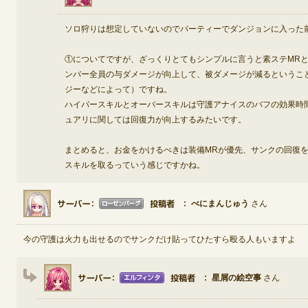
ソロ狩りは想定していないのでパーティーでダンジョンに入った
定期メンテナンス
①についてですが、ざっくりとてもシンプルに言うと素ステMRと
毎週水曜日 10:30～14:00
ンバー全員の与ダメージが向上して、被ダメージが減るというこ
※メンテナンス中はゲームをプレイできません。
ジーなどによって）ですね。
ハイパースキルとオーバースキルは守護アナイスのバフの効果時
ュアリに関しては回復力が向上するみたいです。
まとめると、お金をかけるべきは装備MRが優先、サンクの回復
スキルを取るっていう感じですかね。
べにまんじゅう
さん
今の守護は火力も出せるのでサンクだけ貼ってひたすら殴る人もいますよ
星屑の絵空事
さん