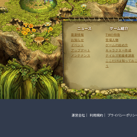
ニュース
最新情報
TWの特徴
お知らせ
登場人物
イベント
ゲームの始め方
アップデート
キャラクター作成
メンテナンス
テイルズ初級者講座
ここだけは知ってお
う
運営会社
利用規約
プライバシーポリシ