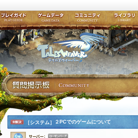
キャラクター作成
クエスト・チャプター
コンテンツ
クラブ掲示
テイルズ初級者講座
キャラクターの成長
モンスターブック
ファンアー
ここだけは知っておこう
ワープポイント
ルーンスキル
コミュニテ
ゲーム紹介
プレイガイド
ゲームデータ
コミュニティ
テイルズ
公式サイトにログイン
外部サービスIDでログイン
２PCでのゲームについて
［システム］
未解決
ローゼンバーグ