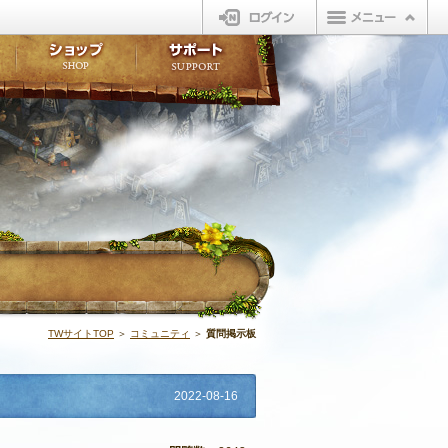
ログイン
板
ボイスドラマ
販売アイテム
FAQ
ト掲示板
マンガ
ビューティーショップ
不具合対応状況
ィポイント
LINEスタンプ
オープンマーケット
アンケート
ライブラリ
ショップ
サポート
ウィーバー
質問掲示板 | 
TWサイトTOP
＞
コミュニティ
＞
質問掲示板
2022-08-16