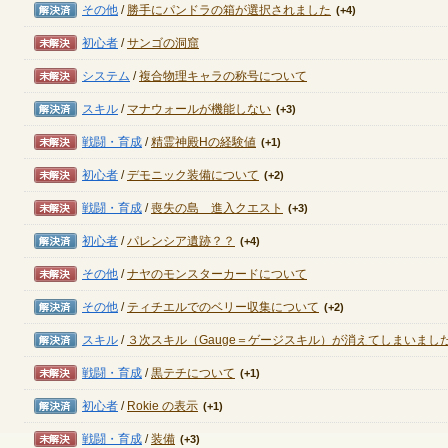
解決済み
その他
/
勝手にパンドラの箱が選択されました
(+4)
未解決
初心者
/
サンゴの洞窟
定期メンテナンス
未解決
システム
/
複合物理キャラの称号について
毎週水曜日 10:30～14:00
解決済み
スキル
/
マナウォールが機能しない
(+3)
※メンテナンス中はゲームをプレイできません。
未解決
戦闘・育成
/
精霊神殿Hの経験値
(+1)
未解決
初心者
/
デモニック装備について
(+2)
未解決
戦闘・育成
/
喪失の島 進入クエスト
(+3)
解決済み
初心者
/
パレンシア遺跡？？
(+4)
未解決
その他
/
ナヤのモンスターカードについて
解決済み
その他
/
ティチエルでのベリー収集について
(+2)
解決済み
スキル
/
３次スキル（Gauge＝ゲージスキル）が消えてしまいまし
未解決
戦闘・育成
/
黒テチについて
(+1)
解決済み
初心者
/
Rokie の表示
(+1)
未解決
戦闘・育成
/
装備
(+3)