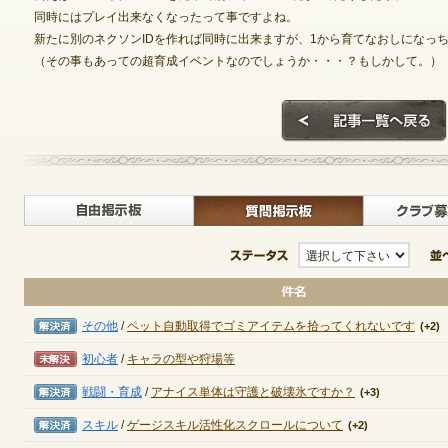
同時にはプレイ出来なくなったって事ですよね。
新たに別のネクソンIDを作れば同時に出来ますが、1から育てなおしになっ
（その事もあっての超育成イベントなのでしょうか・・・？もしかして。）
ゲームダウンロード
自由掲示板>
質問掲示
ステータス
解決済み
その他
/
ペット自動取得でゴミアイテムを拾ってくれないです
(+2)
未解決
初心者
/
キャラの型や狩場等
解決済み
戦闘・育成
/
アナイス単体は守護と破壊氷ですか？
(+3)
解決済み
スキル
/
ゲージスキル活性化スクロールについて
(+2)
NEXONポイントチャージ