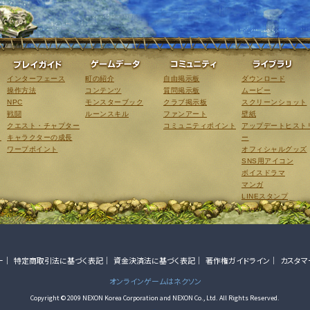
ゲーム紹介
プレイガイド
ゲームデータ
コミュニティ
インターフェース
町の紹介
自由掲示板
ダウンロード
操作方法
コンテンツ
質問掲示板
ムービー
NPC
モンスターブック
クラブ掲示板
スクリーンショット
戦闘
ルーンスキル
ファンアート
壁紙
クエスト・チャプター
コミュニティポイント
アップデートヒスト
こ
キャラクターの成長
ー
ワープポイント
オフィシャルグッズ
SNS用アイコン
ボイスドラマ
マンガ
LINEスタンプ
ー
特定商取引法に基づく表記
資金決済法に基づく表記
著作権ガイドライン
カスタマ
オンラインゲームはネクソン
Copyright © 2009 NEXON Korea Corporation and NEXON Co., Ltd. All Rights Reserved.