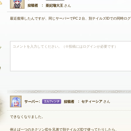
亜妃瑠大王
さん
最近復帰したんですが、同じサーバーでPC２台、別テイルズIDでの同時ロ
自由掲示板
質問掲示板
クラブ募集掲示板
ファンアート掲示板
コミュニティポイント
セティーシア
さん
できなくなりました。
NEXON ID登録
例えば一つのネクソンIDを兄弟で別テイルズIDで使ってたりしたら、