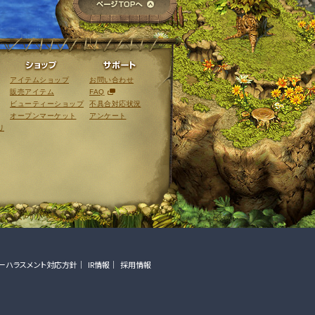
ライブラリ
ショップ
サポート
アイテムショップ
お問い合わせ
販売アイテム
FAQ
ビューティーショップ
不具合対応状況
オープンマーケット
アンケート
リ
ーハラスメント対応方針
IR情報
採用情報