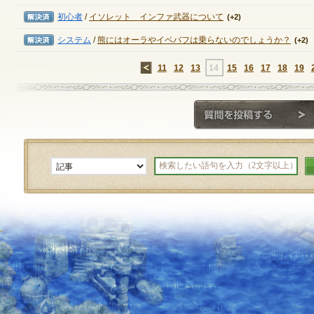
解決済み
初心者
/
イソレット インファ武器について
(+2)
解決済み
システム
/
熊にはオーラやイベバフは乗らないのでしょうか？
(+2)
←
11
12
13
14
15
16
17
18
19