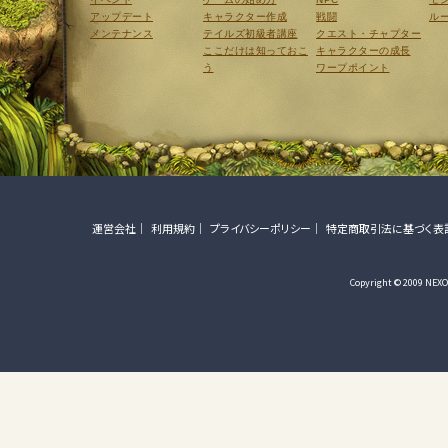
アップデート
キャラクター作成
戦闘
ル
メンテナンス
テイルズ初級者講座
クエスト・チャプター
ここだけは知っておこ
キャラクターの成長
う
ワープポイント
運営会社
利用規約
プライバシーポリシー
特定商取引法に基づく表
Copyright © 2009 NEXON