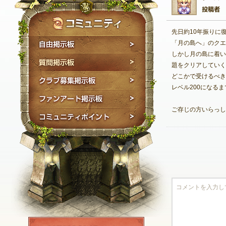
先日約10年振りに
自由掲示板
「月の島へ」のクエ
しかし月の島に着い
質問掲示板
題をクリアしていく
どこかで受けるべき
クラブ募集掲示板
レベル200になる
ファンアート掲示板
ご存じの方いらっし
コミュニティポイン
NEXON ID登録