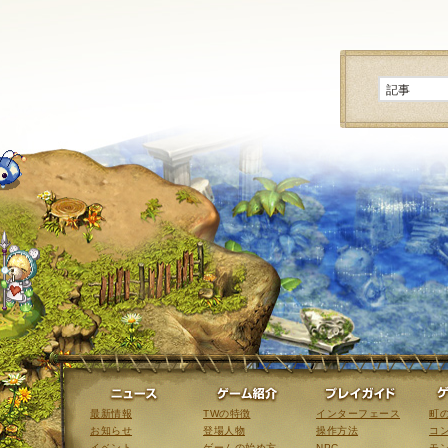
ニュース
ゲーム紹介
最新情報
TWの特徴
インターフェース
町
お知らせ
登場人物
操作方法
コ
イベント
ゲームの始め方
NPC
モ