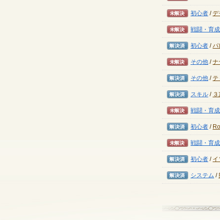
未解決
初心者
/
デ
未解決
戦闘・育成
解決済み
初心者
/
パ
未解決
その他
/
ナ
解決済み
その他
/
テ
解決済み
スキル
/
３
未解決
戦闘・育成
解決済み
初心者
/
R
未解決
戦闘・育成
解決済み
初心者
/
イ
解決済み
システム
/