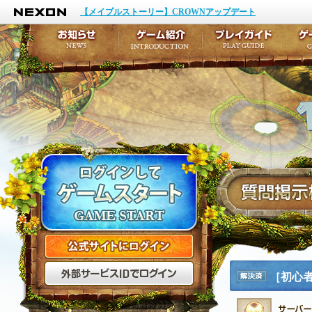
NEXON
イベント
キャラクター作成
【メイプルストーリー】CROWNアップデート
アップデート
テイルズ初級者講座
メンテナンス
ここだけは知っておこ
お知らせ
ゲーム紹介
プ
公式サイトにログイン
外部サービスIDでログ
［初心
解決済
み