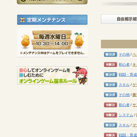
定期メンテナンス
毎週水曜日 10:30～1
※メンテナンス中は
解決済み
その他
/
ペ
未解決
初心者
/
キ
解決済み
戦闘・育成
解決済み
スキル
/
ゲ
解決済み
その他
/
勝
未解決
初心者
/
サ
未解決
システム
/
解決済み
スキル
/
マ
未解決
戦闘・育成