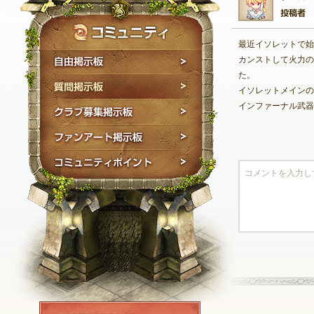
最近イソレットで始
自由掲示板
カンストして火力の
た。
質問掲示板
イソレットメインの
インファーナル武器
クラブ募集掲示板
ファンアート掲示板
コミュニティポイン
NEXON ID登録