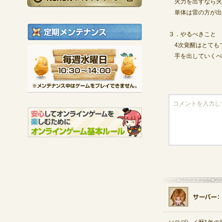
火力を出すなら火
単体は雷の方が出
定期メンテナンス
３．やるべきこと
4次覚醒はとても
毎週水曜日 10:30～1
手を出していくべ
※メンテナンス中は