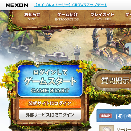
NEXON
イベント
キャラクター作成
【メイプルストーリー】CROWNアップデート
アップデート
テイルズ初級者講座
メンテナンス
ここだけは知っておこ
お知らせ
ゲーム紹介
プ
公式サイトにログイン
外部サービスIDでログ
［初心
未解決