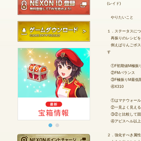
(レイド)
やりたいこと :
ゲームダウンロード
１．ステータスにつ
再振りのレシピを見
例えばりんごボスに
す
①F初期値M極振り I
②FMバランス I31
③F極振りM最低限 I
④X310 I31
①はマナウォール
②一見よく見える
③②と比較して固
④アビスヘル以上を
２．強化すべき属性
NEXONポイントチ