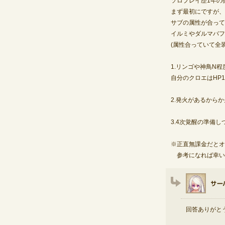
ソロプレイ歴1年の
まず最初にですが、
サブの属性が合ってい
イルミやダルマバフ
(属性合っていて全装
1.リンゴや神鳥N
自分のクロエはHP1
2.発火があるから
3.4次覚醒の準備
※正直無課金だとオ
参考になれば幸い
回答ありがと