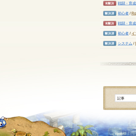
未解決
戦闘・育成
解決済み
初心者
/
R
未解決
戦闘・育成
解決済み
初心者
/
イ
解決済み
システム
/