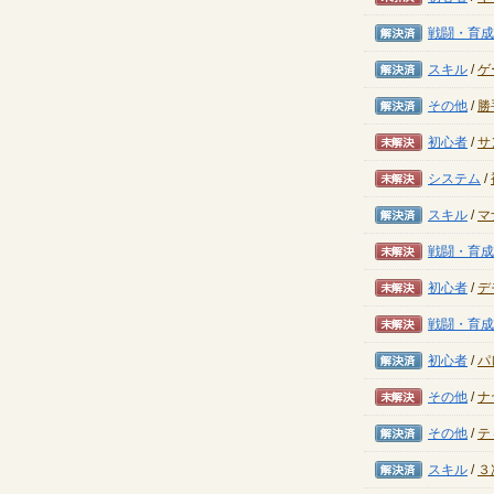
解決済み
戦闘・育成
解決済み
スキル
/
ゲ
解決済み
その他
/
勝
未解決
初心者
/
サ
未解決
システム
/
解決済み
スキル
/
マ
未解決
戦闘・育成
未解決
初心者
/
デ
未解決
戦闘・育成
解決済み
初心者
/
パ
未解決
その他
/
ナ
解決済み
その他
/
テ
解決済み
スキル
/
３