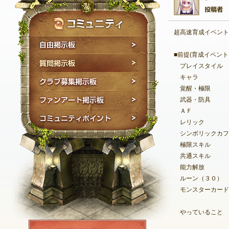
超高速育成イベント
自由掲示板
■前提(育成イベン
質問掲示板
プレイスタイル 
キャラ :
クラブ募集掲示板
覚醒・極限 : 
ファンアート掲示板
武器・防具 : 
ＡＦ : ア
コミュニティポイン
レリック : 太
シンボリックカフス :
極限スキル :
共通スキル :
能力解放 :
ルーン（３０） : 
モンスターカード 
やっていること 
【たまに】プラ
NEXON ID登録