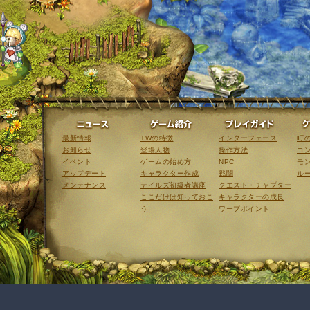
ニュース
ゲーム紹介
最新情報
TWの特徴
インターフェース
町
お知らせ
登場人物
操作方法
コ
イベント
ゲームの始め方
NPC
モ
アップデート
キャラクター作成
戦闘
ル
メンテナンス
テイルズ初級者講座
クエスト・チャプター
ここだけは知っておこ
キャラクターの成長
う
ワープポイント