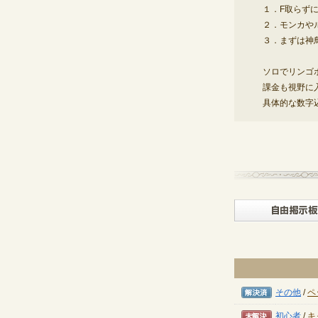
１．F取らずに
２．モンカや
３．まずは神
ソロでリンゴ
課金も視野に
具体的な数字
解決済み
その他
/
ペ
未解決
初心者
/
キ