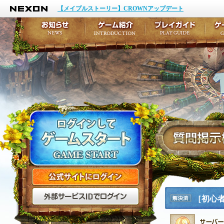
NEXON
イベント
キャラクター作成
【メイプルストーリー】CROWNアップデート
アップデート
テイルズ初級者講座
メンテナンス
ここだけは知っておこ
お知らせ
ゲーム紹介
プ
公式サイトにログイン
外部サービスIDでログ
［初心
解決済
み