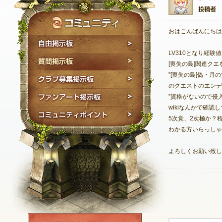
おはこんばんにちは
自由掲示板
LV310となり経験
質問掲示板
[喪失の島]関連ク
”[喪失の島]偽・月
クラブ募集掲示板
のクエストのエンデ
ファンアート掲示板
”資格がないので侵
wikiなんかで確
コミュニティポイン
5次覚、2次極か？
わかる方いらっしゃ
よろしくお願い致し
NEXON ID登録