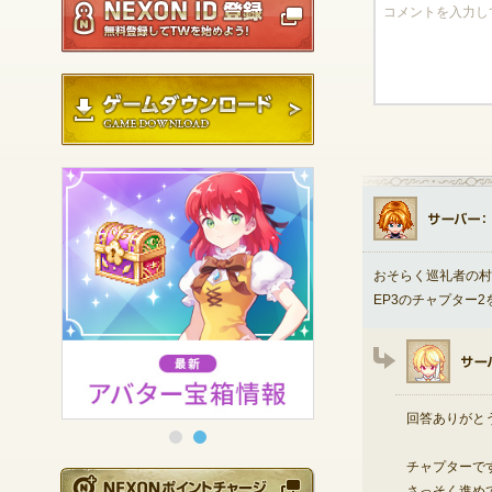
ゲームダウンロード
おそらく巡礼者の村
EP3のチャプター
回答ありがと
チャプターで
NEXONポイントチ
さっそく進め