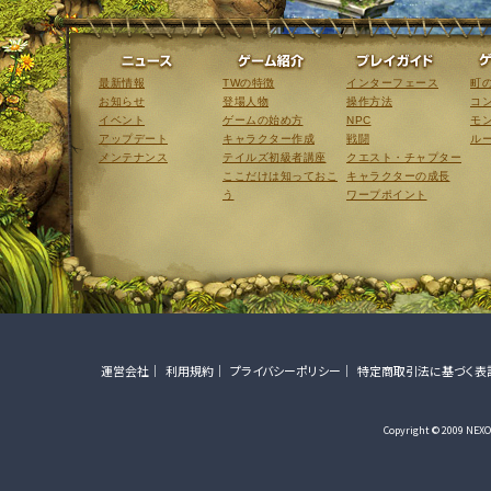
ニュース
ゲーム紹介
最新情報
TWの特徴
インターフェース
町
お知らせ
登場人物
操作方法
コ
イベント
ゲームの始め方
NPC
モ
アップデート
キャラクター作成
戦闘
ル
メンテナンス
テイルズ初級者講座
クエスト・チャプター
ここだけは知っておこ
キャラクターの成長
う
ワープポイント
運営会社
利用規約
プライバシーポリシー
特定商取引法に基づく表
Copyright © 2009 NEXON