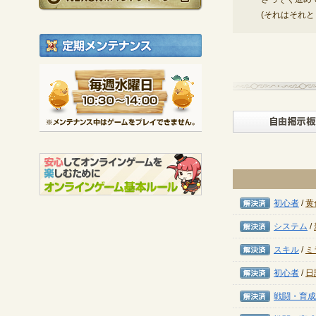
(それはそれ
定期メンテナンス
毎週水曜日 10:30～1
※メンテナンス中は
解決済み
初心者
/
黄
解決済み
システム
/
解決済み
スキル
/
ミ
解決済み
初心者
/
日
解決済み
戦闘・育成