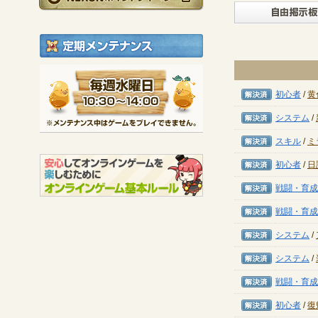
定期メンテナンス
毎週水曜日 10:30～1
※メンテナンス中は
解決済み
初心者
/
黄
解決済み
システム
/
解決済み
スキル
/
ミ
解決済み
初心者
/
日
解決済み
戦闘・育成
解決済み
戦闘・育成
解決済み
システム
/
解決済み
システム
/
解決済み
戦闘・育成
解決済み
初心者
/
復