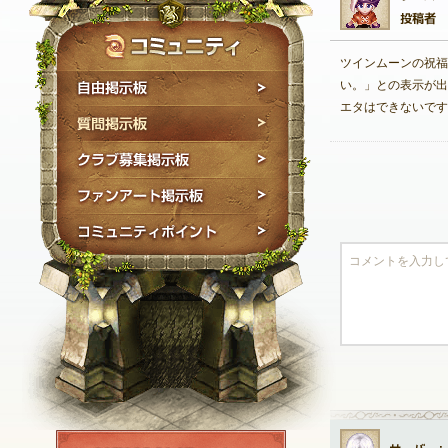
ツインムーンの祝福
自由掲示板
い。」との表示が出
エタはできないです
質問掲示板
クラブ募集掲示板
ファンアート掲示板
コミュニティポイン
NEXON ID登録