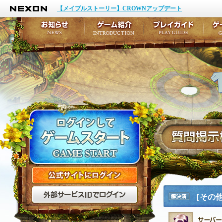
NEXON
イベント
キャラクター作成
【メイプルストーリー】CROWNアップデート
アップデート
テイルズ初級者講座
メンテナンス
ここだけは知っておこ
お知らせ
ゲーム紹介
プ
公式サイトにログイン
外部サービスIDでログ
［その
解決済
み