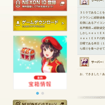
３１０であることを
クラウンに経験値食
ゲームダウンロード
右側にあるアイコン
名声獲得→経験値交
しかしｎｅｘｔＥＸ
ｎｅｘｔＥＸＰの約
日曜である本日（１
ら残りを食べさせて
お、できました！あ
NEXONポイントチ