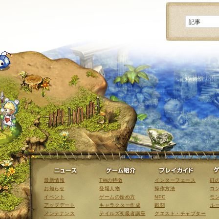
ニュース
ゲーム紹介
最新情報
TWの特徴
インターフェース
町
お知らせ
登場人物
操作方法
コ
イベント
ゲームの始め方
NPC
モ
アップデート
キャラクター作成
戦闘
ル
メンテナンス
テイルズ初級者講座
クエスト・チャプター