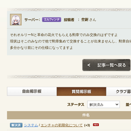
空尉
さん
ゲームダウンロード
それオルリーNと革命の花火でもらえる勲章でのみ交換のはずですよ
現状はそこのみなので他で勲章集めて交換することが出来ませんし、勲章自
多分かなり前にその仕様になってますよ
自由掲示板>
質問掲示
ステータス
解決済み
システム
/
エンチャの初期化について
(+3)
NEXONポイントチャージ