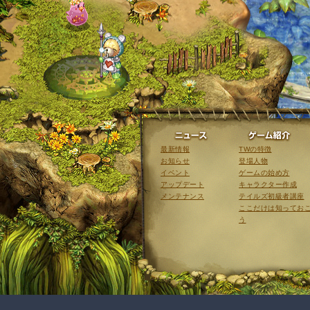
ニュース
最新情報
TWの特徴
お知らせ
登場人物
イベント
ゲームの始め方
アップデート
キャラクター作成
メンテナンス
テイルズ初級者講座
ここだけは知ってお
う