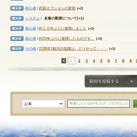
解決済み
初心者
/
武器オプションの変更
(+2)
解決済み
システム
/
名誉の勲章について
(+1)
解決済み
初心者
/
約１９年ぶりに復帰しました
(+2)
解決済み
初心者
/
約20年ぶりに復帰したものです。
(+2)
解決済み
その他
/
22周年†銀河の加護は、どうやって・・・
(+3)
←
1
2
3
4
5
6
7
8
9