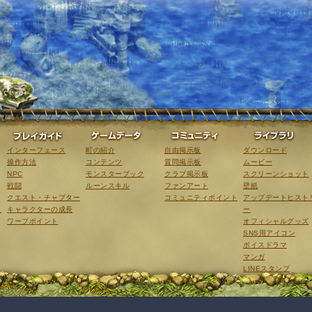
ゲーム紹介
プレイガイド
ゲームデータ
コミュニティ
インターフェース
町の紹介
自由掲示板
ダウンロード
操作方法
コンテンツ
質問掲示板
ムービー
NPC
モンスターブック
クラブ掲示板
スクリーンショット
戦闘
ルーンスキル
ファンアート
壁紙
クエスト・チャプター
コミュニティポイント
アップデートヒスト
こ
キャラクターの成長
ー
ワープポイント
オフィシャルグッズ
SNS用アイコン
ボイスドラマ
マンガ
LINEスタンプ