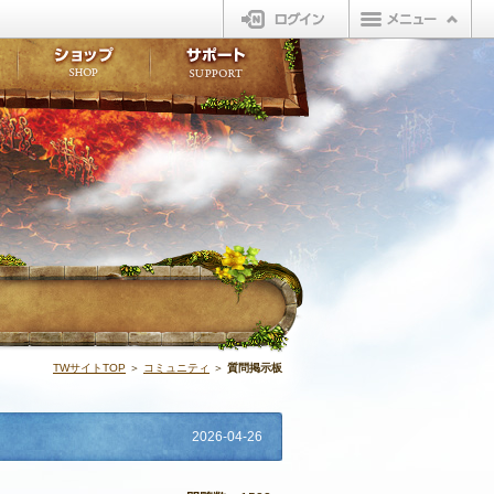
ログイン
板
ボイスドラマ
販売アイテム
FAQ
ト掲示板
マンガ
ビューティーショップ
不具合対応状況
ィポイント
LINEスタンプ
オープンマーケット
アンケート
ライブラリ
ショップ
サポート
ウィーバー
質問掲示板 | 
TWサイトTOP
＞
コミュニティ
＞
質問掲示板
2026-04-26