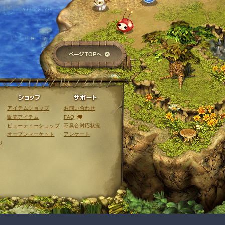
ページTOPへ
ライブラリ
ショップ
サポート
アイテムショップ
お問い合わせ
販売アイテム
FAQ
ビューティーショップ
不具合対応状況
オープンマーケット
アンケート
リ