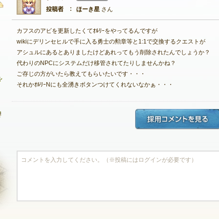
ほーき星
さん
カフスのアビを更新したくてｵﾙﾘｰをやってるんですが
自由掲示板
wikiにデリンセヒルで手に入る勇士の勲章等と1:1で交換するクエストが
アシュルにあるとありましたけどあれってもう削除されたんでしょうか？
質問掲示板
代わりのNPCにシステムだけ移管されてたりしませんかね？
ご存じの方がいたら教えてもらいたいです・・・
クラブ募集掲示板
それかｵﾙﾘｰNにも全湧きボタンつけてくれないなかぁ・・・
ファンアート掲示板
コミュニティポイント
NEXON ID登録