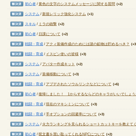
解決済み
初心者
/
黄色の文字のシステムメッセージに関する質問
(+2)
解決済み
システム
/
新規レリック強化システム
(+1)
定期メンテナンス
解決済み
スキル
/
ミラの砲撃
(+2)
毎週水曜日 10:30～14:00
解決済み
初心者
/
日課について
(+2)
※メンテナンス中はゲームをプレイできません。
解決済み
戦闘・育成
/
アクィ装備作成のためには謎の鉱物は貯めるべき？
(+3
解決済み
戦闘・育成
/
イスピン使いの皆様
(+3)
解決済み
システム
/
アバター作成キット
(+2)
解決済み
システム
/
装備移動について
(+3)
解決済み
戦闘・育成
/
アプデされたソウルリンクなどについて
(+6)
解決済み
初心者
/
復帰しました！ 1からするならどのキャラがいいでしょう
解決済み
戦闘・育成
/
現在のマキシミンについて
(+3)
解決済み
戦闘・育成
/
手オプションの回避率について
(+3)
解決済み
システム
/
火力ランキングを見られるショートカットキーを教えて
解決済み
初心者
/
呪文書を買い取ってくれるNPCについて
(+2)