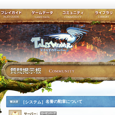
キャラクター作成
クエスト・チャプター
コンテンツ
クラブ掲示
テイルズ初級者講座
キャラクターの成長
モンスターブック
ファンアー
ここだけは知っておこう
ワープポイント
ルーンスキル
コミュニテ
ゲーム紹介
プレイガイド
ゲームデータ
コミュニティ
テイルズ
公式サイトにログイン
外部サービスIDでログイン
名誉の勲章について
［システム］
解決済
み
ローゼンバーグ