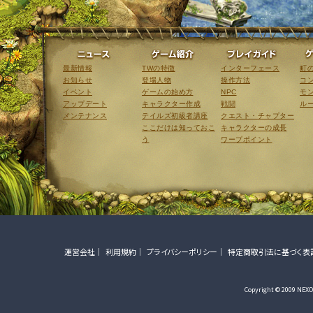
ニュース
ゲーム紹介
最新情報
TWの特徴
インターフェース
町
お知らせ
登場人物
操作方法
コ
イベント
ゲームの始め方
NPC
モ
アップデート
キャラクター作成
戦闘
ル
メンテナンス
テイルズ初級者講座
クエスト・チャプター
ここだけは知っておこ
キャラクターの成長
う
ワープポイント
運営会社
利用規約
プライバシーポリシー
特定商取引法に基づく表
Copyright © 2009 NEXON