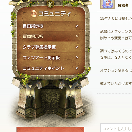
15年ぶりに復帰し
自由掲示板
武器にオプションス
質問掲示板
削除？や変更？は可
クラブ募集掲示板
調べてはみてるので
ファンアート掲示板
な事は、なんとなく
コミュニティポイン
オプション変更石は
教えていただけます
NEXON ID登録