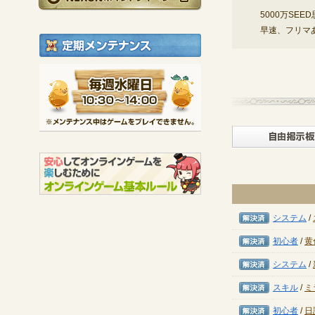
5000万SE
早速、フリマ
定期メンテナンス
毎週水曜日 10:30～1
※メンテナンス中は
解決済み
システム
/
解決済み
初心者
/
黄
解決済み
システム
/
解決済み
スキル
/
ミ
解決済み
初心者
/
日