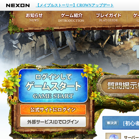
NEXON
イベント
キャラクター作成
【メイプルストーリー】CROWNアップデート
アップデート
テイルズ初級者講座
メンテナンス
ここだけは知っておこ
お知らせ
ゲーム紹介
プ
公式サイトにログイン
外部サービスIDでログ
［初心
解決済
み