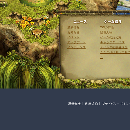
ニュース
最新情報
TWの特徴
お知らせ
登場人物
イベント
ゲームの始め方
アップデート
キャラクター作成
メンテナンス
テイルズ初級者講座
ここだけは知ってお
う
運営会社
利用規約
プライバシーポリシ