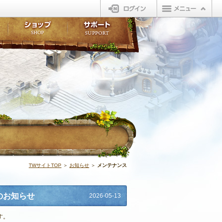
ログイン
板
ボイスドラマ
販売アイテム
FAQ
ト掲示板
マンガ
ビューティーショップ
不具合対応状況
ィポイント
LINEスタンプ
オープンマーケット
アンケート
ライブラリ
ショップ
サポート
ウィーバー
イベント | N
TWサイトTOP
＞
お知らせ
＞
メンテナンス
のお知らせ
2026-05-13
す。