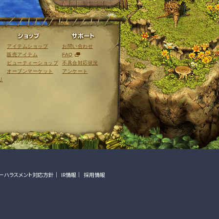
ライブラリ
ショップ
サポート
アイテムショップ
お問い合わせ
販売アイテム
FAQ
ビューティーショップ
不具合対応状況
オープンマーケット
アンケート
リ
ーハラスメント対応方針
IR情報
採用情報