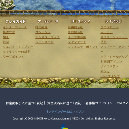
ゲーム紹介
プレイガイド
ゲームデータ
コミュニティ
インターフェース
町の紹介
自由掲示板
ダウンロード
操作方法
コンテンツ
質問掲示板
ムービー
NPC
モンスターブック
クラブ掲示板
スクリーンショット
戦闘
ルーンスキル
ファンアート
壁紙
クエスト・チャプター
コミュニティポイント
アップデートヒスト
こ
キャラクターの成長
ー
ワープポイント
オフィシャルグッズ
SNS用アイコン
ボイスドラマ
マンガ
LINEスタンプ
ー
特定商取引法に基づく表記
資金決済法に基づく表記
著作権ガイドライン
カスタマ
オンラインゲームはネクソン
Copyright © 2009 NEXON Korea Corporation and NEXON Co., Ltd. All Rights Reserved.