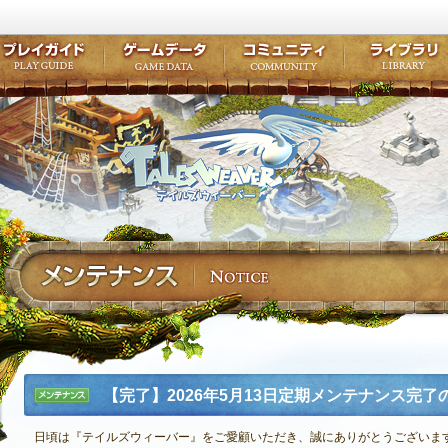
キャラクター作成
クエスト・チャプター
コンテンツ
クラブ掲示
テイルズ初級者講座
キャラクターの成長
モンスターブック
ファンアー
ここだけは知っておこう
ワープポイント
ルーンスキル
コミュニテ
ゲーム紹介
プレイガイド
ゲームデータ
コミュニティ
テイルズ
公式サイトにログイン
外部サービスIDでログイン
【完了】2026年5月13日定期メンテナンス完了
メンテナ
ンス
日頃は『テイルズウィーバー』をご愛顧いただき、誠にありがとうございま