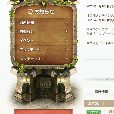
2026年6月10日
【定期メンテナンス
2026年6月10日(水)08
最新情報
今回のアップデート
お知らせ
別途「
アップデート
イベント
今後とも『テイルズ
アップデート
メンテナンス
【完
NEXON ID登録
【メン