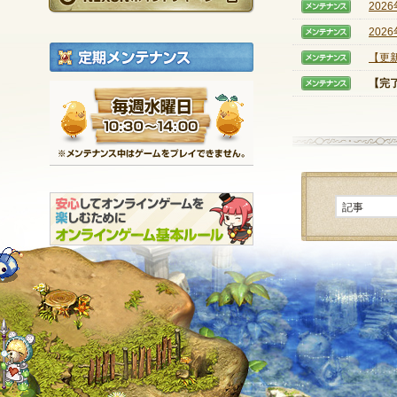
202
【メン
202
【メン
定期メンテナンス
【更新
【メン
【完
【メン
毎週水曜日 10:30～1
※メンテナンス中は