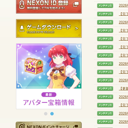
202
【メン
【完
【メン
ゲームダウンロード
202
【メン
【完
【メン
【完
【メン
【完
【メン
【完
【メン
202
【メン
【完
【メン
202
【メン
【更新
【メン
202
【メン
【完
【メン
202
【メン
202
【メン
NEXONポイントチ