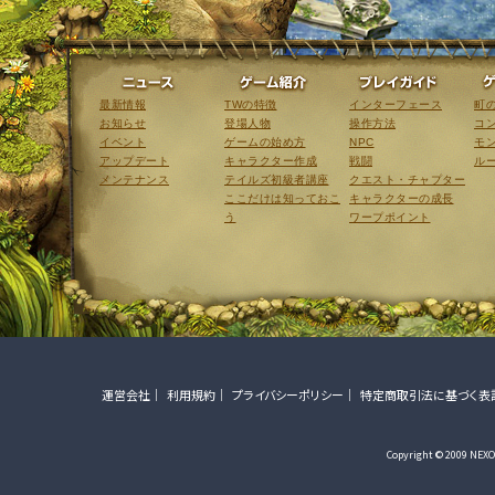
ニュース
ゲーム紹介
最新情報
TWの特徴
インターフェース
町
お知らせ
登場人物
操作方法
コ
イベント
ゲームの始め方
NPC
モ
アップデート
キャラクター作成
戦闘
ル
メンテナンス
テイルズ初級者講座
クエスト・チャプター
ここだけは知っておこ
キャラクターの成長
う
ワープポイント
運営会社
利用規約
プライバシーポリシー
特定商取引法に基づく表
Copyright © 2009 NEXON