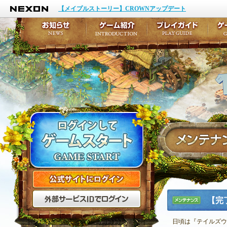
NEXON
イベント
キャラクター作成
【メイプルストーリー】CROWNアップデート
アップデート
テイルズ初級者講座
メンテナンス
ここだけは知っておこ
お知らせ
ゲーム紹介
プ
公式サイトにログイン
外部サービスIDでログ
【完
メンテナ
ンス
日頃は『テイルズウ