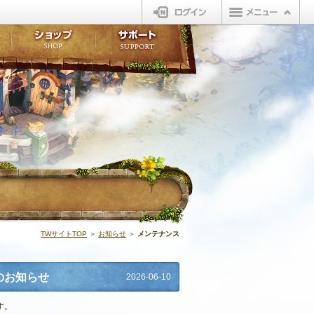
ログイン
板
ボイスドラマ
販売アイテム
FAQ
ト掲示板
マンガ
ビューティーショップ
不具合対応状況
ィポイント
LINEスタンプ
オープンマーケット
アンケート
ライブラリ
ショップ
サポート
ウィーバー
イベント | N
TWサイトTOP
＞
お知らせ
＞
メンテナンス
のお知らせ
2026-06-10
す。