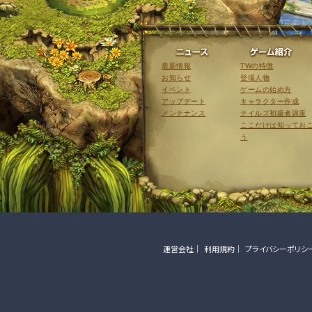
ニュース
最新情報
TWの特徴
お知らせ
登場人物
イベント
ゲームの始め方
アップデート
キャラクター作成
メンテナンス
テイルズ初級者講座
ここだけは知ってお
う
運営会社
利用規約
プライバシーポリシ