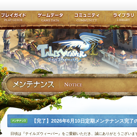
キャラクター作成
クエスト・チャプター
コンテンツ
クラブ掲示
テイルズ初級者講座
キャラクターの成長
モンスターブック
ファンアー
ここだけは知っておこう
ワープポイント
ルーンスキル
コミュニテ
ゲーム紹介
プレイガイド
ゲームデータ
コミュニティ
テイルズ
公式サイトにログイン
外部サービスIDでログイン
【完了】2026年6月10日定期メンテナンス完了
メンテナ
ンス
日頃は『テイルズウィーバー』をご愛顧いただき、誠にありがとうございま