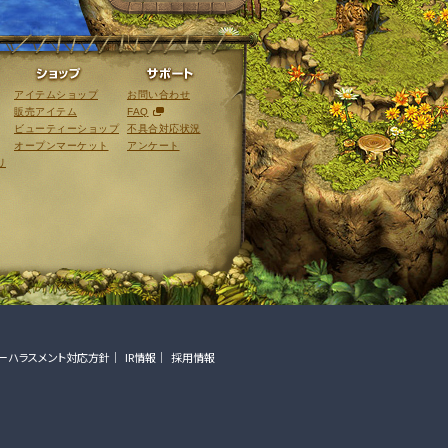
ライブラリ
ショップ
サポート
アイテムショップ
お問い合わせ
販売アイテム
FAQ
ビューティーショップ
不具合対応状況
オープンマーケット
アンケート
リ
ーハラスメント対応方針
IR情報
採用情報