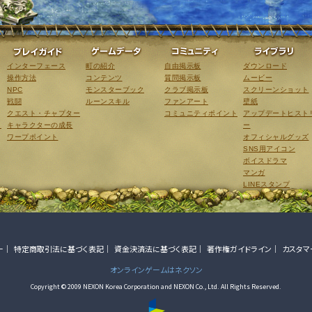
ゲーム紹介
プレイガイド
ゲームデータ
コミュニティ
インターフェース
町の紹介
自由掲示板
ダウンロード
操作方法
コンテンツ
質問掲示板
ムービー
NPC
モンスターブック
クラブ掲示板
スクリーンショット
戦闘
ルーンスキル
ファンアート
壁紙
クエスト・チャプター
コミュニティポイント
アップデートヒスト
こ
キャラクターの成長
ー
ワープポイント
オフィシャルグッズ
SNS用アイコン
ボイスドラマ
マンガ
LINEスタンプ
ー
特定商取引法に基づく表記
資金決済法に基づく表記
著作権ガイドライン
カスタマ
オンラインゲームはネクソン
Copyright © 2009 NEXON Korea Corporation and NEXON Co., Ltd. All Rights Reserved.