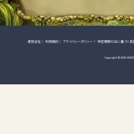
運営会社
利用規約
プライバシーポリシー
特定商取引法に基づく表
Copyright © 2009 NEXON