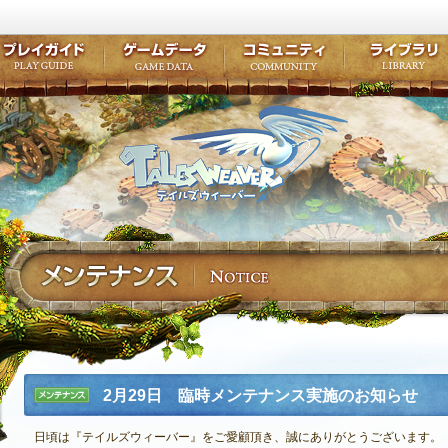
キャラクター作成
クエスト・チャプター
コンテンツ
クラブ掲示
テイルズ初級者講座
キャラクターの成長
モンスターブック
ファンアー
ここだけは知っておこう
ワープポイント
ルーンスキル
コミュニテ
ゲーム紹介
プレイガイド
ゲームデータ
コミュニティ
テイルズ
公式サイトにログイン
外部サービスIDでログイン
2月29日 臨時メンテナンス実施のお知らせ
メンテナ
ンス
日頃は『テイルズウィーバー』をご愛顧頂き、誠にありがとうございます。