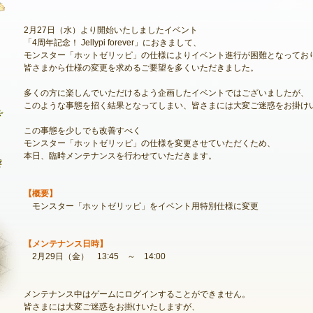
2月27日（水）より開始いたしましたイベント
「4周年記念！ Jellypi forever」におきまして、
モンスター「ホットゼリッピ」の仕様によりイベント進行が困難となってお
最新情報
皆さまから仕様の変更を求めるご要望を多くいただきました。
お知らせ
多くの方に楽しんでいただけるよう企画したイベントではございましたが、
このような事態を招く結果となってしまい、皆さまには大変ご迷惑をお掛け
イベント
この事態を少しでも改善すべく
アップデート
モンスター「ホットゼリッピ」の仕様を変更させていただくため、
本日、臨時メンテナンスを行わせていただきます。
メンテナンス
【概要】
モンスター「ホットゼリッピ」をイベント用特別仕様に変更
【メンテナンス日時】
2月29日（金） 13:45 ～ 14:00
メンテナンス中はゲームにログインすることができません。
NEXON ID登録
皆さまには大変ご迷惑をお掛けいたしますが、