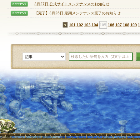
3月27日 公式サイトメンテナンスのお知らせ
【メンテナンス】
【完了】3月26日 定期メンテナンス完了のお知らせ
【メンテナンス】
←
101
102
103
104
105
106
107
108
109
1