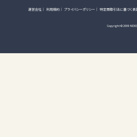
運営会社
利用規約
プライバシーポリシー
特定商取引法に基づく表
Copyright © 2009 NEXON