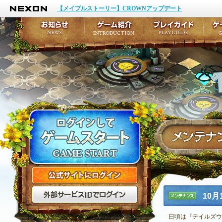
NEXON
イベント
キャラクター作成
【メイプルストーリー】CROWNアップデート
アップデート
テイルズ初級者講座
メンテナンス
ここだけは知っておこ
お知らせ
ゲーム紹介
プ
公式サイトにログイン
外部サービスIDでログ
10
メンテナ
ンス
日頃は『テイルズウ