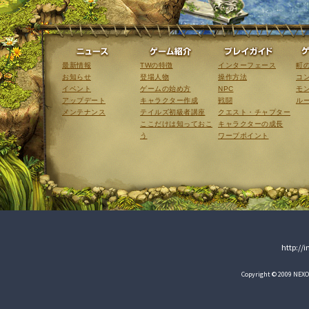
ニュース
ゲーム紹介
最新情報
TWの特徴
インターフェース
町
お知らせ
登場人物
操作方法
コ
イベント
ゲームの始め方
NPC
モ
アップデート
キャラクター作成
戦闘
ル
メンテナンス
テイルズ初級者講座
クエスト・チャプター
ここだけは知っておこ
キャラクターの成長
う
ワープポイント
http://
Copyright © 2009 NEXON