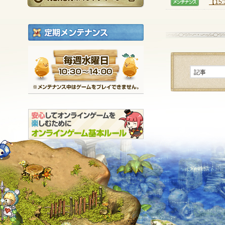
【1
【メン
定期メンテナンス
毎週水曜日 10:30～1
※メンテナンス中は