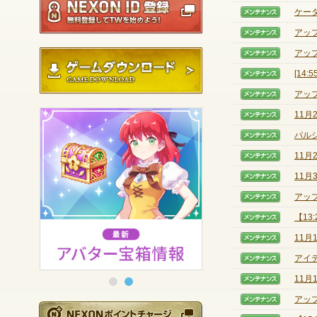
ケー
【メン
アッ
【メン
アッ
ゲームダウンロード
【メン
[14
【メン
アッ
【メン
11
【メン
パル
【メン
11
【メン
11
【メン
アッ
【メン
【13
【メン
11
【メン
アイ
【メン
11
【メン
アッ
【メン
NEXONポイントチ