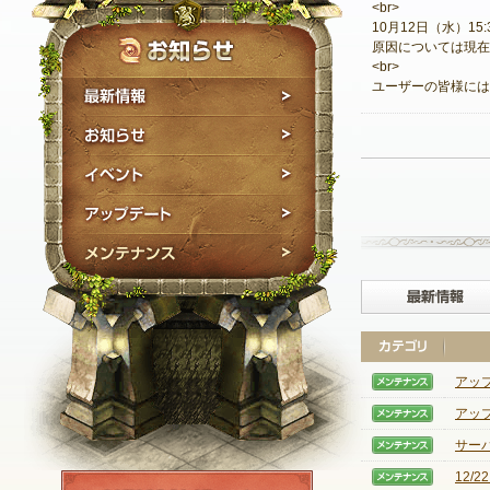
<br>
10月12日（水）15
原因については現在
<br>
ユーザーの皆様には
最新情報
お知らせ
イベント
アップデート
メンテナンス
アッ
【メン
アッ
【メン
サー
【メン
12/
【メン
NEXON ID登録