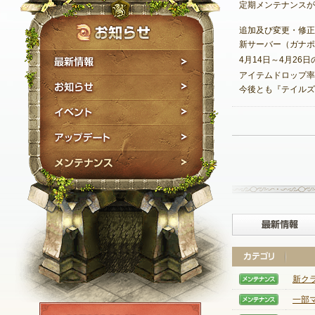
定期メンテナンスが
追加及び変更・修正
新サーバー（ガナポ
最新情報
4月14日～4月26
アイテムドロップ率
お知らせ
今後とも『テイルズ
イベント
アップデート
メンテナンス
新ク
【メン
一部
【メン
NEXON ID登録