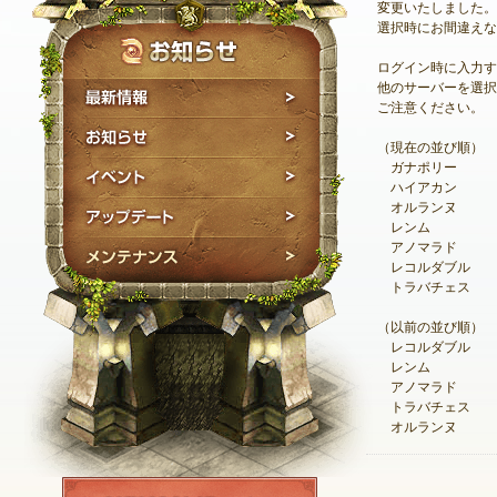
変更いたしました。
選択時にお間違えな
ログイン時に入力す
他のサーバーを選択
最新情報
ご注意ください。
お知らせ
（現在の並び順）
ガナポリー
イベント
ハイアカン
オルランヌ
アップデート
レンム
アノマラド
メンテナンス
レコルダブル
トラバチェス
（以前の並び順）
レコルダブル
レンム
アノマラド
トラバチェス
オルランヌ
NEXON ID登録