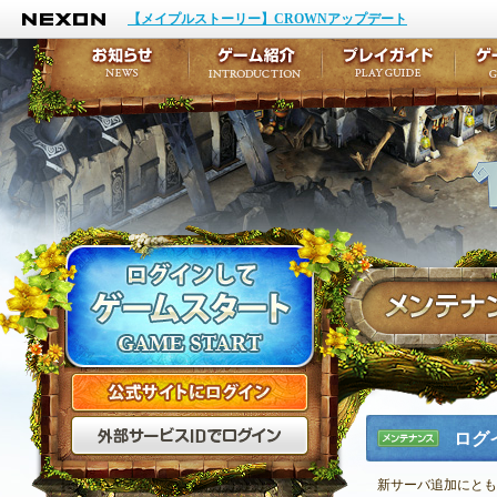
NEXON
イベント
キャラクター作成
【メイプルストーリー】CROWNアップデート
アップデート
テイルズ初級者講座
メンテナンス
ここだけは知っておこ
お知らせ
ゲーム紹介
プ
公式サイトにログイン
外部サービスIDでログ
ログ
メンテナ
ンス
新サーバ追加にとも