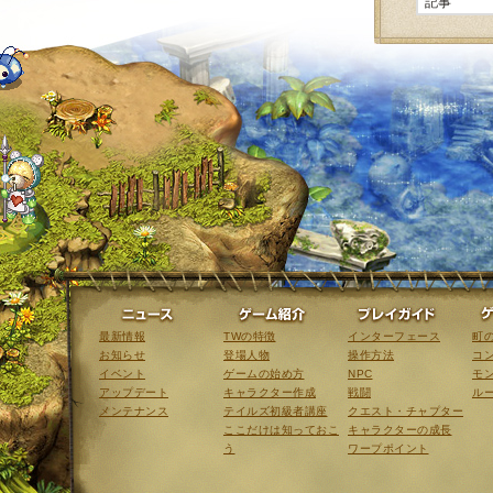
ニュース
ゲーム紹介
最新情報
TWの特徴
インターフェース
町
お知らせ
登場人物
操作方法
コ
イベント
ゲームの始め方
NPC
モ
アップデート
キャラクター作成
戦闘
ル
メンテナンス
テイルズ初級者講座
クエスト・チャプター
ここだけは知っておこ
キャラクターの成長
う
ワープポイント