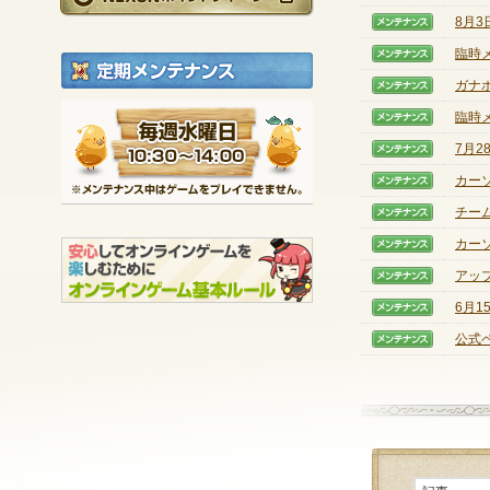
8月
【メン
臨時
【メン
定期メンテナンス
ガナ
【メン
毎週水曜日 10:30～1
臨時
【メン
※メンテナンス中は
7月
【メン
カー
【メン
チー
【メン
カー
【メン
アッ
【メン
6月
【メン
公式
【メン