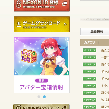
ゲームダウンロード
新ク
【メン
一部
【メン
新ク
【メン
ドゥ
【メン
ドゥ
【メン
トラ
【メン
新ク
【メン
Ver
【メン
NEXONポイントチ
新ク
【メン