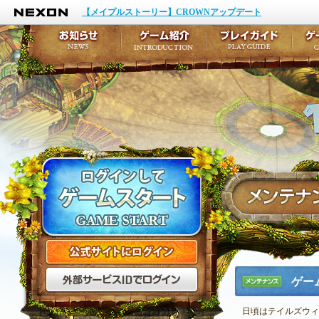
NEXON
イベント
キャラクター作成
【メイプルストーリー】CROWNアップデート
アップデート
テイルズ初級者講座
メンテナンス
ここだけは知っておこ
お知らせ
ゲーム紹介
プ
公式サイトにログイン
外部サービスIDでログ
ゲー
メンテナ
ンス
日頃はテイルズウィ