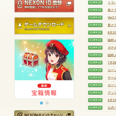
トラ
【メン
新ク
【メン
Ver
【メン
ゲームダウンロード
新ク
【メン
8月
【メン
臨時
【メン
ガナ
【メン
臨時
【メン
7月
【メン
カー
【メン
チー
【メン
カー
【メン
アッ
【メン
6月
【メン
公式
【メン
NEXONポイントチ