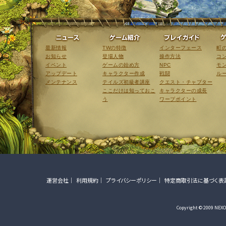
ニュース
ゲーム紹介
最新情報
TWの特徴
インターフェース
町
お知らせ
登場人物
操作方法
コ
イベント
ゲームの始め方
NPC
モ
アップデート
キャラクター作成
戦闘
ル
メンテナンス
テイルズ初級者講座
クエスト・チャプター
ここだけは知っておこ
キャラクターの成長
う
ワープポイント
運営会社
利用規約
プライバシーポリシー
特定商取引法に基づく表
Copyright © 2009 NEXON