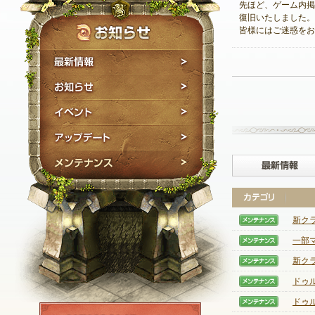
先ほど、ゲーム内掲
復旧いたしました。
皆様にはご迷惑をお
最新情報
お知らせ
イベント
アップデート
メンテナンス
新ク
【メン
一部
【メン
新ク
【メン
ドゥ
【メン
ドゥ
【メン
NEXON ID登録