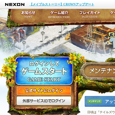
NEXON
イベント
キャラクター作成
【メイプルストーリー】CROWNアップデート
アップデート
テイルズ初級者講座
メンテナンス
ここだけは知っておこ
お知らせ
ゲーム紹介
プ
公式サイトにログイン
外部サービスIDでログ
アッ
メンテナ
ンス
日頃は『テイルズウ