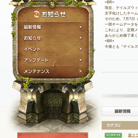
<BR>
現在、テイルズウィ
文字化けしたチーム
そのため、7月7日
一部チームデータを
最新情報
これにより、定期メ
あらかじめ御了承く
お知らせ
<BR>
今後とも『テイルズ
イベント
アップデート
メンテナンス
NEXON ID登録
新ク
【メン